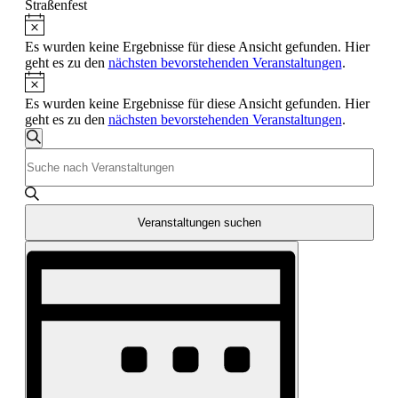
Straßenfest
Hinweis
Veranstaltungen
Es wurden keine Ergebnisse für diese Ansicht gefunden. Hier
geht es zu den
nächsten bevorstehenden Veranstaltungen
.
Hinweis
Es wurden keine Ergebnisse für diese Ansicht gefunden. Hier
geht es zu den
nächsten bevorstehenden Veranstaltungen
.
Veranstaltungen
Suche
Bitte
Suche
Schlüsselwort
und
eingeben.
Suche
Ansichten,
nach
Veranstaltungen suchen
Navigation
Veranstaltungen
Veranstaltung
Schlüsselwort.
Ansichten-
Navigation