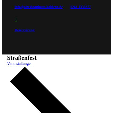
info@altesbrauhaus-koblenz.de
0261 1330377

Reservierung
Straßenfest
Veranstaltungen