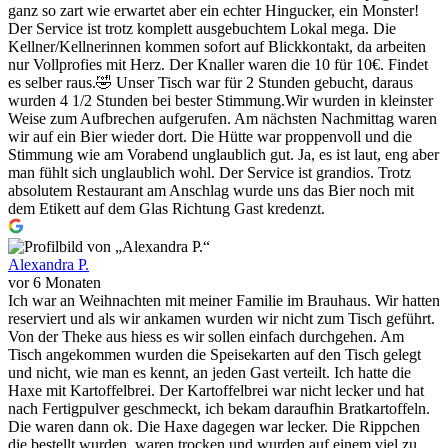
ganz so zart wie erwartet aber ein echter Hingucker, ein Monster!
Der Service ist trotz komplett ausgebuchtem Lokal mega. Die
Kellner/Kellnerinnen kommen sofort auf Blickkontakt, da arbeiten
nur Vollprofies mit Herz. Der Knaller waren die 10 für 10€. Findet
es selber raus.🤣 Unser Tisch war für 2 Stunden gebucht, daraus
wurden 4 1/2 Stunden bei bester Stimmung.Wir wurden in kleinster
Weise zum Aufbrechen aufgerufen. Am nächsten Nachmittag waren
wir auf ein Bier wieder dort. Die Hütte war proppenvoll und die
Stimmung wie am Vorabend unglaublich gut. Ja, es ist laut, eng aber
man fühlt sich unglaublich wohl. Der Service ist grandios. Trotz
absolutem Restaurant am Anschlag wurde uns das Bier noch mit
dem Etikett auf dem Glas Richtung Gast kredenzt.
Alexandra P.
vor 6 Monaten
Ich war an Weihnachten mit meiner Familie im Brauhaus. Wir hatten
reserviert und als wir ankamen wurden wir nicht zum Tisch geführt.
Von der Theke aus hiess es wir sollen einfach durchgehen. Am
Tisch angekommen wurden die Speisekarten auf den Tisch gelegt
und nicht, wie man es kennt, an jeden Gast verteilt. Ich hatte die
Haxe mit Kartoffelbrei. Der Kartoffelbrei war nicht lecker und hat
nach Fertigpulver geschmeckt, ich bekam daraufhin Bratkartoffeln.
Die waren dann ok. Die Haxe dagegen war lecker. Die Rippchen
die bestellt wurden, waren trocken und wurden auf einem viel zu