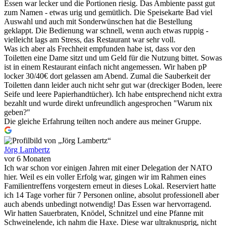
Essen war lecker und die Portionen riesig. Das Ambiente passt gut
zum Namen - etwas urig und gemütlich. Die Speisekarte Bad viel
Auswahl und auch mit Sonderwünschen hat die Bestellung
geklappt. Die Bedienung war schnell, wenn auch etwas ruppig -
vielleicht lags am Stress, das Restaurant war sehr voll.
Was ich aber als Frechheit empfunden habe ist, dass vor den
Toiletten eine Dame sitzt und um Geld für die Nutzung bittet. Sowas
ist in einem Restaurant einfach nicht angemessen. Wir haben pP
locker 30/40€ dort gelassen am Abend. Zumal die Sauberkeit der
Toiletten dann leider auch nicht sehr gut war (dreckiger Boden, leere
Seife und leere Papierhandtücher). Ich habe entsprechend nicht extra
bezahlt und wurde direkt unfreundlich angesprochen "Warum nix
geben?"
Die gleiche Erfahrung teilten noch andere aus meiner Gruppe.
Jörg Lambertz
vor 6 Monaten
Ich war schon vor einigen Jahren mit einer Delegation der NATO
hier. Weil es ein voller Erfolg war, gingen wir im Rahmen eines
Familientreffens vorgestern erneut in dieses Lokal. Reserviert hatte
ich 14 Tage vorher für 7 Personen online, absolut professionell aber
auch abends unbedingt notwendig! Das Essen war hervorragend.
Wir hatten Sauerbraten, Knödel, Schnitzel und eine Pfanne mit
Schweinelende, ich nahm die Haxe. Diese war ultraknusprig, nicht