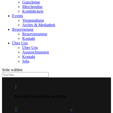
Gutscheine
Merchendise
Kombitickets
Events
Veranstaltung
Archiv & Mediathek
Reservierung
Reservierungen
Kontakt
Über Uns
Über Uns
Auszeichnungen
Kontakt
Jobs
Seite wählen
}
M-F:10-23 Sa:10-01 So:10-22 Uhr

v