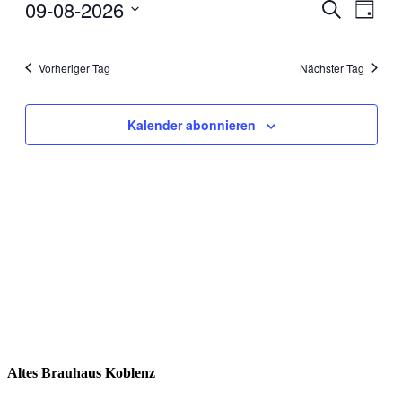
9,
09-08-2026
Veranstal
Veran
Suche
Tag
Ansic
2026
Suche
Datum
Navig
wählen.
und
Vorheriger Tag
Nächster Tag
Ansichten
Navigati
Kalender abonnieren
Altes Brauhaus Koblenz