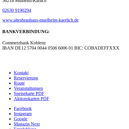
56218 Mülheim-Kärlich
02630 9190294
www.altesbrauhaus-muelheim-kaerlich.de
BANKVERBINDUNG:
Commerzbank Koblenz
IBAN DE12 5704 0044 0506 6006 01 BIC: COBADEFFXXX
© Copyright – Altes Brauhaus Koblenz GmbH |
Werbeagentur
blick-fang – Inhaber Wolfgang Isola
Kontakt
Reservierung
Route
Veranstaltungen
Speisekarte PDF
Aktionskarten PDF
Facebook
Instagram
Google
Magazin Next