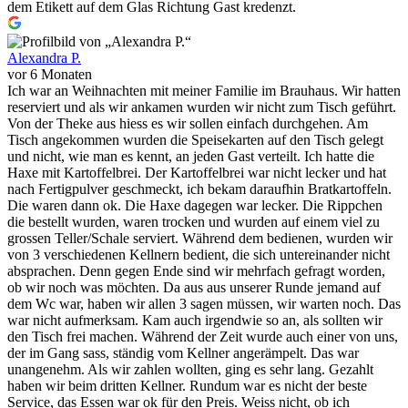
dem Etikett auf dem Glas Richtung Gast kredenzt.
Alexandra P.
vor 6 Monaten
Ich war an Weihnachten mit meiner Familie im Brauhaus. Wir hatten
reserviert und als wir ankamen wurden wir nicht zum Tisch geführt.
Von der Theke aus hiess es wir sollen einfach durchgehen. Am
Tisch angekommen wurden die Speisekarten auf den Tisch gelegt
und nicht, wie man es kennt, an jeden Gast verteilt. Ich hatte die
Haxe mit Kartoffelbrei. Der Kartoffelbrei war nicht lecker und hat
nach Fertigpulver geschmeckt, ich bekam daraufhin Bratkartoffeln.
Die waren dann ok. Die Haxe dagegen war lecker. Die Rippchen
die bestellt wurden, waren trocken und wurden auf einem viel zu
grossen Teller/Schale serviert. Während dem bedienen, wurden wir
von 3 verschiedenen Kellnern bedient, die sich untereinander nicht
absprachen. Denn gegen Ende sind wir mehrfach gefragt worden,
ob wir noch was möchten. Da aus aus unserer Runde jemand auf
dem Wc war, haben wir allen 3 sagen müssen, wir warten noch. Das
war nicht aufmerksam. Kam auch irgendwie so an, als sollten wir
den Tisch frei machen. Während der Zeit wurde auch einer von uns,
der im Gang sass, ständig vom Kellner angerämpelt. Das war
unangenehm. Als wir zahlen wollten, ging es sehr lang. Gezahlt
haben wir beim dritten Kellner. Rundum war es nicht der beste
Service, das Essen war ok für den Preis. Weiss nicht, ob ich