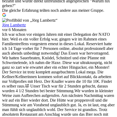
bezahlt und wurde direkt unfreundlich angesprochen "Warum nix
geben?"
Die gleiche Erfahrung teilten noch andere aus meiner Gruppe.
Jörg Lambertz
vor 6 Monaten
Ich war schon vor einigen Jahren mit einer Delegation der NATO
hier. Weil es ein voller Erfolg war, gingen wir im Rahmen eines
Familientreffens vorgestern erneut in dieses Lokal. Reserviert hatte
ich 14 Tage vorher für 7 Personen online, absolut professionell aber
auch abends unbedingt notwendig! Das Essen war hervorragend.
Wir hatten Sauerbraten, Knödel, Schnitzel und eine Pfanne mit
Schweinelende, ich nahm die Haxe. Diese war ultraknusprig, nicht
ganz so zart wie erwartet aber ein echter Hingucker, ein Monster!
Der Service ist trotz komplett ausgebuchtem Lokal mega. Die
Kellner/Kellnerinnen kommen sofort auf Blickkontakt, da arbeiten
nur Vollprofies mit Herz. Der Knaller waren die 10 für 10€. Findet
es selber raus.🤣 Unser Tisch war für 2 Stunden gebucht, daraus
wurden 4 1/2 Stunden bei bester Stimmung.Wir wurden in kleinster
Weise zum Aufbrechen aufgerufen. Am nächsten Nachmittag waren
wir auf ein Bier wieder dort. Die Hütte war proppenvoll und die
Stimmung wie am Vorabend unglaublich gut. Ja, es ist laut, eng aber
man fühlt sich unglaublich wohl. Der Service ist grandios. Trotz
absolutem Restaurant am Anschlag wurde uns das Bier noch mit