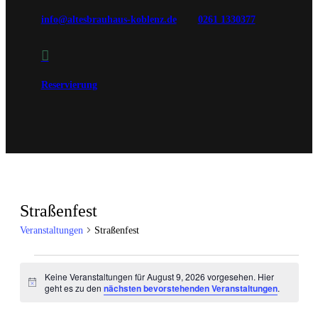
info@altesbrauhaus-koblenz.de
0261 1330377

Reservierung
Straßenfest
Veranstaltungen
Straßenfest
Veranstaltungen
Keine Veranstaltungen für August 9, 2026 vorgesehen. Hier
für
Hinweis
geht es zu den
nächsten bevorstehenden Veranstaltungen
.
August