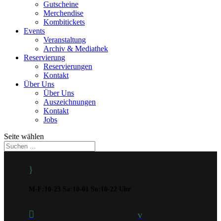
Gutscheine
Merchendise
Kombitickets
Events
Veranstaltung
Archiv & Mediathek
Reservierung
Reservierungen
Kontakt
Über Uns
Über Uns
Auszeichnungen
Kontakt
Jobs
Seite wählen
}
M-F:10-23 Sa:10-01 So:10-22 Uhr

v