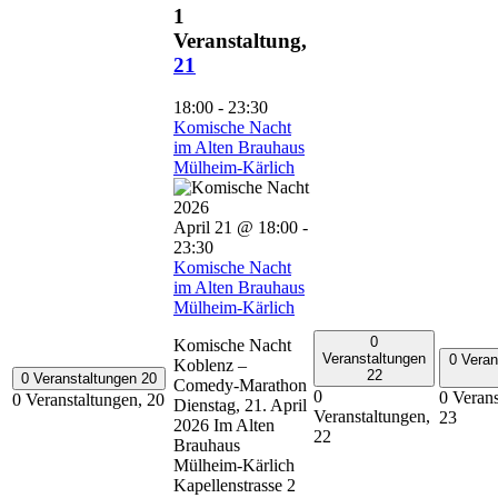
1
Veranstaltung,
21
18:00
-
23:30
Komische Nacht
im Alten Brauhaus
Mülheim-Kärlich
April 21 @ 18:00
-
23:30
Komische Nacht
im Alten Brauhaus
Mülheim-Kärlich
0
Komische Nacht
Veranstaltungen
0 Veran
Koblenz –
22
0 Veranstaltungen
20
Comedy-Marathon
0
0 Verans
0 Veranstaltungen,
20
Dienstag, 21. April
Veranstaltungen,
23
2026 Im Alten
22
Brauhaus
Mülheim-Kärlich
Kapellenstrasse 2