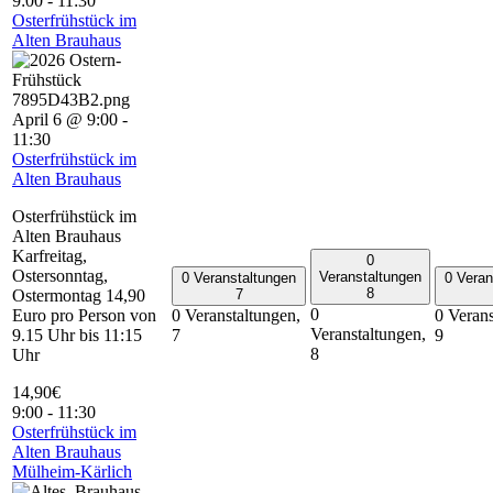
9:00
-
11:30
Osterfrühstück im
Alten Brauhaus
April 6 @ 9:00
-
11:30
Osterfrühstück im
Alten Brauhaus
Osterfrühstück im
Alten Brauhaus
Karfreitag,
0
Ostersonntag,
Veranstaltungen
0 Veranstaltungen
0 Veran
8
7
Ostermontag 14,90
0
0 Veranstaltungen,
0 Verans
Euro pro Person von
Veranstaltungen,
7
9
9.15 Uhr bis 11:15
8
Uhr
14,90€
9:00
-
11:30
Osterfrühstück im
Alten Brauhaus
Mülheim-Kärlich