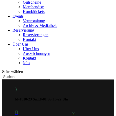
Gutscheine
Merchendise
Kombitickets
Events
Veranstaltung
Archiv & Mediathek
Reservierung
Reservierungen
Kontakt
Über Uns
Über Uns
Auszeichnungen
Kontakt
Jobs
Seite wählen
}
M-F:10-23 Sa:10-01 So:10-22 Uhr

v