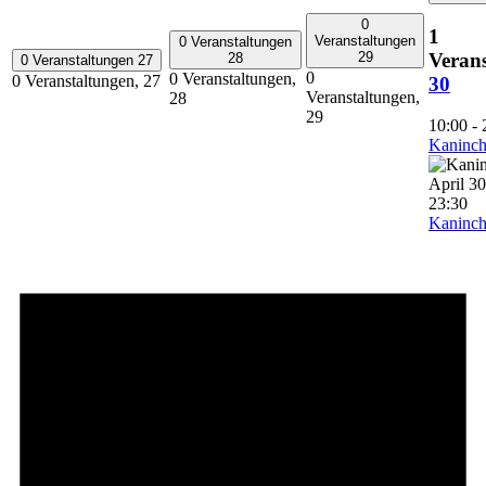
0
1
Veranstaltungen
0 Veranstaltungen
Verans
29
28
0 Veranstaltungen
27
0
0 Veranstaltungen,
0 Veranstaltungen,
27
30
Veranstaltungen,
28
29
10:00
-
Kaninch
April 3
23:30
Kaninch