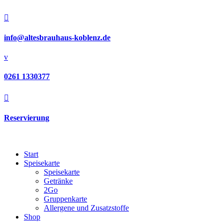

info@altesbrauhaus-koblenz.de
v
0261 1330377

Reservierung
Start
Speisekarte
Speisekarte
Getränke
2Go
Gruppenkarte
Allergene und Zusatzstoffe
Shop