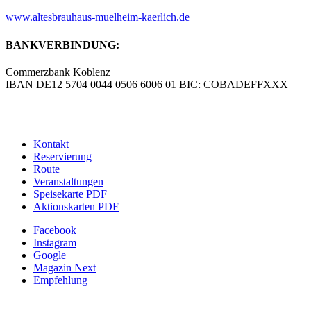
www.altesbrauhaus-muelheim-kaerlich.de
BANKVERBINDUNG:
Commerzbank Koblenz
IBAN DE12 5704 0044 0506 6006 01 BIC: COBADEFFXXX
© Copyright – Altes Brauhaus Koblenz GmbH |
Werbeagentur
blick-fang – Inhaber Wolfgang Isola
Kontakt
Reservierung
Route
Veranstaltungen
Speisekarte PDF
Aktionskarten PDF
Facebook
Instagram
Google
Magazin Next
Empfehlung