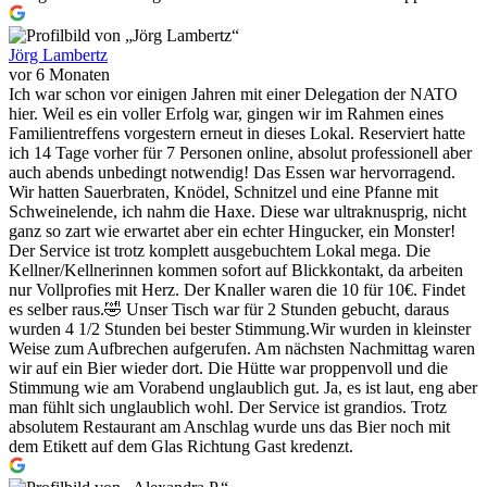
Jörg Lambertz
vor 6 Monaten
Ich war schon vor einigen Jahren mit einer Delegation der NATO
hier. Weil es ein voller Erfolg war, gingen wir im Rahmen eines
Familientreffens vorgestern erneut in dieses Lokal. Reserviert hatte
ich 14 Tage vorher für 7 Personen online, absolut professionell aber
auch abends unbedingt notwendig! Das Essen war hervorragend.
Wir hatten Sauerbraten, Knödel, Schnitzel und eine Pfanne mit
Schweinelende, ich nahm die Haxe. Diese war ultraknusprig, nicht
ganz so zart wie erwartet aber ein echter Hingucker, ein Monster!
Der Service ist trotz komplett ausgebuchtem Lokal mega. Die
Kellner/Kellnerinnen kommen sofort auf Blickkontakt, da arbeiten
nur Vollprofies mit Herz. Der Knaller waren die 10 für 10€. Findet
es selber raus.🤣 Unser Tisch war für 2 Stunden gebucht, daraus
wurden 4 1/2 Stunden bei bester Stimmung.Wir wurden in kleinster
Weise zum Aufbrechen aufgerufen. Am nächsten Nachmittag waren
wir auf ein Bier wieder dort. Die Hütte war proppenvoll und die
Stimmung wie am Vorabend unglaublich gut. Ja, es ist laut, eng aber
man fühlt sich unglaublich wohl. Der Service ist grandios. Trotz
absolutem Restaurant am Anschlag wurde uns das Bier noch mit
dem Etikett auf dem Glas Richtung Gast kredenzt.