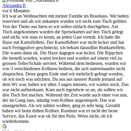
Alexandra P.
vor 6 Monaten
Ich war an Weihnachten mit meiner Familie im Brauhaus. Wir hatten
reserviert und als wir ankamen wurden wir nicht zum Tisch geführt.
Von der Theke aus hiess es wir sollen einfach durchgehen. Am
Tisch angekommen wurden die Speisekarten auf den Tisch gelegt
und nicht, wie man es kennt, an jeden Gast verteilt. Ich hatte die
Haxe mit Kartoffelbrei. Der Kartoffelbrei war nicht lecker und hat
nach Fertigpulver geschmeckt, ich bekam daraufhin Bratkartoffeln.
Die waren dann ok. Die Haxe dagegen war lecker. Die Rippchen
die bestellt wurden, waren trocken und wurden auf einem viel zu
grossen Teller/Schale serviert. Während dem bedienen, wurden wir
von 3 verschiedenen Kellnern bedient, die sich untereinander nicht
absprachen. Denn gegen Ende sind wir mehrfach gefragt worden,
ob wir noch was möchten. Da aus aus unserer Runde jemand auf
dem Wc war, haben wir allen 3 sagen müssen, wir warten noch. Das
war nicht aufmerksam. Kam auch irgendwie so an, als sollten wir
den Tisch frei machen. Während der Zeit wurde auch einer von uns,
der im Gang sass, ständig vom Kellner angerämpelt. Das war
unangenehm. Als wir zahlen wollten, ging es sehr lang. Gezahlt
haben wir beim dritten Kellner. Rundum war es nicht der beste
Service, das Essen war ok für den Preis. Weiss nicht, ob ich
wiederkomme.