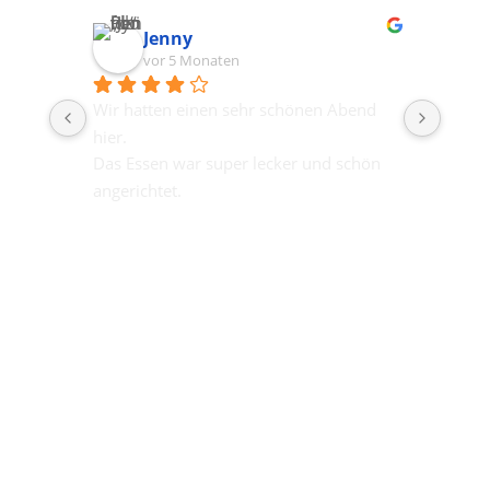
Jenny
vor 5 Monaten
Wir hatten einen sehr schönen Abend 
Zum S
hier.
dazu
Das Essen war super lecker und schön 
beste
angerichtet.
Perso
Wir hatten leider etwas längere 
Trink
Wartezeiten bei einigen Bestellungen 
aber das haben wir nicht so eng 
gesehen. Das gesamte Personal ist 
super freundlich und kompetent 
gewesen. Gerne wieder ☺️