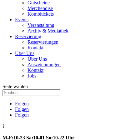
Gutscheine
Merchendise
Kombitickets
Events
Veranstaltung
Archiv & Mediathek
Reservierung
Reservierungen
Kontakt
Über Uns
Über Uns
Auszeichnungen
Kontakt
Jobs
Seite wählen
Folgen
Folgen
Folgen
}
M-F:10-23 Sa:10-01 So:10-22 Uhr