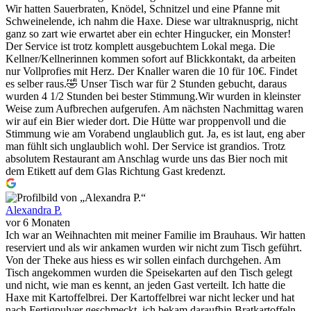
Wir hatten Sauerbraten, Knödel, Schnitzel und eine Pfanne mit
Schweinelende, ich nahm die Haxe. Diese war ultraknusprig, nicht
ganz so zart wie erwartet aber ein echter Hingucker, ein Monster!
Der Service ist trotz komplett ausgebuchtem Lokal mega. Die
Kellner/Kellnerinnen kommen sofort auf Blickkontakt, da arbeiten
nur Vollprofies mit Herz. Der Knaller waren die 10 für 10€. Findet
es selber raus.🤣 Unser Tisch war für 2 Stunden gebucht, daraus
wurden 4 1/2 Stunden bei bester Stimmung.Wir wurden in kleinster
Weise zum Aufbrechen aufgerufen. Am nächsten Nachmittag waren
wir auf ein Bier wieder dort. Die Hütte war proppenvoll und die
Stimmung wie am Vorabend unglaublich gut. Ja, es ist laut, eng aber
man fühlt sich unglaublich wohl. Der Service ist grandios. Trotz
absolutem Restaurant am Anschlag wurde uns das Bier noch mit
dem Etikett auf dem Glas Richtung Gast kredenzt.
Alexandra P.
vor 6 Monaten
Ich war an Weihnachten mit meiner Familie im Brauhaus. Wir hatten
reserviert und als wir ankamen wurden wir nicht zum Tisch geführt.
Von der Theke aus hiess es wir sollen einfach durchgehen. Am
Tisch angekommen wurden die Speisekarten auf den Tisch gelegt
und nicht, wie man es kennt, an jeden Gast verteilt. Ich hatte die
Haxe mit Kartoffelbrei. Der Kartoffelbrei war nicht lecker und hat
nach Fertigpulver geschmeckt, ich bekam daraufhin Bratkartoffeln.