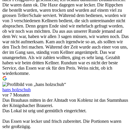
Die waren dann ok. Die Haxe dagegen war lecker. Die Rippchen
die bestellt wurden, waren trocken und wurden auf einem viel zu
grossen Teller/Schale serviert. Während dem bedienen, wurden wir
von 3 verschiedenen Kellnern bedient, die sich untereinander nicht
absprachen. Denn gegen Ende sind wir mehrfach gefragt worden,
ob wir noch was möchten. Da aus aus unserer Runde jemand auf
dem Wc war, haben wir allen 3 sagen müssen, wir warten noch. Das
war nicht aufmerksam. Kam auch irgendwie so an, als sollten wir
den Tisch frei machen. Während der Zeit wurde auch einer von uns,
der im Gang sass, ständig vom Kellner angerämpelt. Das war
unangenehm. Als wir zahlen wollten, ging es sehr lang. Gezahlt
haben wir beim dritten Kellner. Rundum war es nicht der beste
Service, das Essen war ok für den Preis. Weiss nicht, ob ich
wiederkomme.
hans holzschuh
vor 7 Monaten
Das Brauhaus mitten in der Altstadt von Koblenz ist das Stammhaus
der Königsbacher Brauerei.
Das Lokal ist urig und gemütlich eingerichtet.
Das Essen war lecker und frisch zubereitet. Die Portionen waren
sehr großzügig.