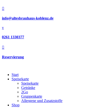

info@altesbrauhaus-koblenz.de
v
0261 1330377

Reservierung
Start
Speisekarte
Speisekarte
Getränke
2Go
Gruppenkarte
Allergene und Zusatzstoffe
Shop