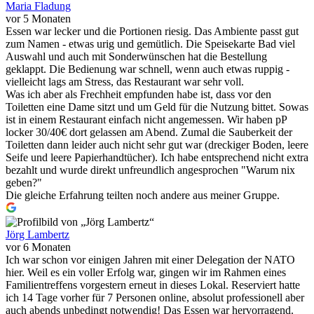
Maria Fladung
vor 5 Monaten
Essen war lecker und die Portionen riesig. Das Ambiente passt gut
zum Namen - etwas urig und gemütlich. Die Speisekarte Bad viel
Auswahl und auch mit Sonderwünschen hat die Bestellung
geklappt. Die Bedienung war schnell, wenn auch etwas ruppig -
vielleicht lags am Stress, das Restaurant war sehr voll.
Was ich aber als Frechheit empfunden habe ist, dass vor den
Toiletten eine Dame sitzt und um Geld für die Nutzung bittet. Sowas
ist in einem Restaurant einfach nicht angemessen. Wir haben pP
locker 30/40€ dort gelassen am Abend. Zumal die Sauberkeit der
Toiletten dann leider auch nicht sehr gut war (dreckiger Boden, leere
Seife und leere Papierhandtücher). Ich habe entsprechend nicht extra
bezahlt und wurde direkt unfreundlich angesprochen "Warum nix
geben?"
Die gleiche Erfahrung teilten noch andere aus meiner Gruppe.
Jörg Lambertz
vor 6 Monaten
Ich war schon vor einigen Jahren mit einer Delegation der NATO
hier. Weil es ein voller Erfolg war, gingen wir im Rahmen eines
Familientreffens vorgestern erneut in dieses Lokal. Reserviert hatte
ich 14 Tage vorher für 7 Personen online, absolut professionell aber
auch abends unbedingt notwendig! Das Essen war hervorragend.