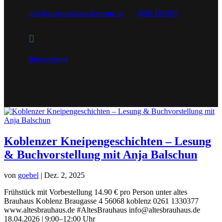
info@altesbrauhaus-koblenz.de
0261 1330377

Reservierung
Koblenzer Kneipengeschichten – Lesung
& Buchvorstellung mit Anja Balschun
von
goebel
|
Dez. 2, 2025
Frühstück mit Vorbestellung 14.90 € pro Person unter altes
Brauhaus Koblenz Braugasse 4 56068 koblenz 0261 1330377
www.altesbrauhaus.de #AltesBrauhaus info@altesbrauhaus.de
18.04.2026 | 9:00–12:00 Uhr