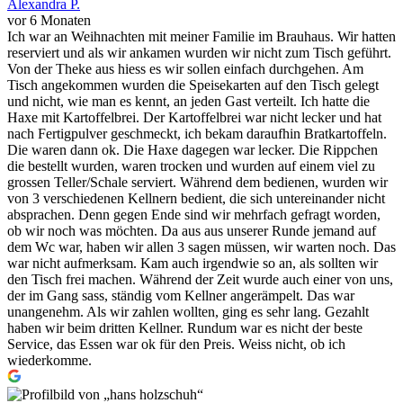
Alexandra P.
vor 6 Monaten
Ich war an Weihnachten mit meiner Familie im Brauhaus. Wir hatten
reserviert und als wir ankamen wurden wir nicht zum Tisch geführt.
Von der Theke aus hiess es wir sollen einfach durchgehen. Am
Tisch angekommen wurden die Speisekarten auf den Tisch gelegt
und nicht, wie man es kennt, an jeden Gast verteilt. Ich hatte die
Haxe mit Kartoffelbrei. Der Kartoffelbrei war nicht lecker und hat
nach Fertigpulver geschmeckt, ich bekam daraufhin Bratkartoffeln.
Die waren dann ok. Die Haxe dagegen war lecker. Die Rippchen
die bestellt wurden, waren trocken und wurden auf einem viel zu
grossen Teller/Schale serviert. Während dem bedienen, wurden wir
von 3 verschiedenen Kellnern bedient, die sich untereinander nicht
absprachen. Denn gegen Ende sind wir mehrfach gefragt worden,
ob wir noch was möchten. Da aus aus unserer Runde jemand auf
dem Wc war, haben wir allen 3 sagen müssen, wir warten noch. Das
war nicht aufmerksam. Kam auch irgendwie so an, als sollten wir
den Tisch frei machen. Während der Zeit wurde auch einer von uns,
der im Gang sass, ständig vom Kellner angerämpelt. Das war
unangenehm. Als wir zahlen wollten, ging es sehr lang. Gezahlt
haben wir beim dritten Kellner. Rundum war es nicht der beste
Service, das Essen war ok für den Preis. Weiss nicht, ob ich
wiederkomme.