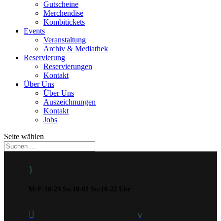
Gutscheine
Merchendise
Kombitickets
Events
Veranstaltung
Archiv & Mediathek
Reservierung
Reservierungen
Kontakt
Über Uns
Über Uns
Auszeichnungen
Kontakt
Jobs
Seite wählen
}
M-F:10-23 Sa:10-01 So:10-22 Uhr

v