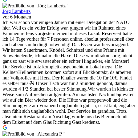
Jörg Lambertz
vor 6 Monaten
Ich war schon vor einigen Jahren mit einer Delegation der NATO
hier. Weil es ein voller Erfolg war, gingen wir im Rahmen eines
Familientreffens vorgestern erneut in dieses Lokal. Reserviert hatte
ich 14 Tage vorher für 7 Personen online, absolut professionell aber
auch abends unbedingt notwendig! Das Essen war hervorragend.
Wir hatten Sauerbraten, Knödel, Schnitzel und eine Pfanne mit
Schweinelende, ich nahm die Haxe. Diese war ultraknusprig, nicht
ganz so zart wie erwartet aber ein echter Hingucker, ein Monster!
Der Service ist trotz komplett ausgebuchtem Lokal mega. Die
Kellner/Kellnerinnen kommen sofort auf Blickkontakt, da arbeiten
nur Vollprofies mit Herz. Der Knaller waren die 10 für 10€. Findet
es selber raus.🤣 Unser Tisch war für 2 Stunden gebucht, daraus
wurden 4 1/2 Stunden bei bester Stimmung.Wir wurden in kleinster
Weise zum Aufbrechen aufgerufen. Am nächsten Nachmittag waren
wir auf ein Bier wieder dort. Die Hütte war proppenvoll und die
Stimmung wie am Vorabend unglaublich gut. Ja, es ist laut, eng aber
man fühlt sich unglaublich wohl. Der Service ist grandios. Trotz
absolutem Restaurant am Anschlag wurde uns das Bier noch mit
dem Etikett auf dem Glas Richtung Gast kredenzt.