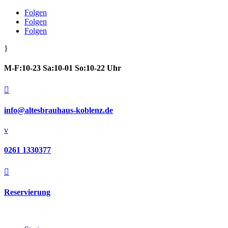
Folgen
Folgen
Folgen
}
M-F:10-23 Sa:10-01 So:10-22 Uhr

info@altesbrauhaus-koblenz.de
v
0261 1330377

Reservierung