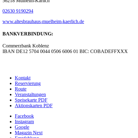
56218 Mülheim-Kärlich
02630 9190294
www.altesbrauhaus-muelheim-kaerlich.de
BANKVERBINDUNG:
Commerzbank Koblenz
IBAN DE12 5704 0044 0506 6006 01 BIC: COBADEFFXXX
© Copyright – Altes Brauhaus Koblenz GmbH |
Werbeagentur
blick-fang – Inhaber Wolfgang Isola
Kontakt
Reservierung
Route
Veranstaltungen
Speisekarte PDF
Aktionskarten PDF
Facebook
Instagram
Google
Magazin Next