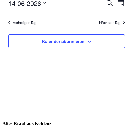
14,
14-06-2026
Veranstal
Veran
Suche
Tag
Ansic
2026
Suche
Datum
Navig
wählen.
und
Vorheriger Tag
Nächster Tag
Ansichten
Navigati
Kalender abonnieren
Altes Brauhaus Koblenz