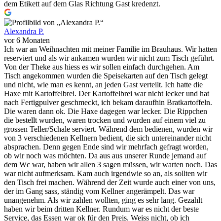
dem Etikett auf dem Glas Richtung Gast kredenzt.
Alexandra P.
vor 6 Monaten
Ich war an Weihnachten mit meiner Familie im Brauhaus. Wir hatten
reserviert und als wir ankamen wurden wir nicht zum Tisch geführt.
Von der Theke aus hiess es wir sollen einfach durchgehen. Am
Tisch angekommen wurden die Speisekarten auf den Tisch gelegt
und nicht, wie man es kennt, an jeden Gast verteilt. Ich hatte die
Haxe mit Kartoffelbrei. Der Kartoffelbrei war nicht lecker und hat
nach Fertigpulver geschmeckt, ich bekam daraufhin Bratkartoffeln.
Die waren dann ok. Die Haxe dagegen war lecker. Die Rippchen
die bestellt wurden, waren trocken und wurden auf einem viel zu
grossen Teller/Schale serviert. Während dem bedienen, wurden wir
von 3 verschiedenen Kellnern bedient, die sich untereinander nicht
absprachen. Denn gegen Ende sind wir mehrfach gefragt worden,
ob wir noch was möchten. Da aus aus unserer Runde jemand auf
dem Wc war, haben wir allen 3 sagen müssen, wir warten noch. Das
war nicht aufmerksam. Kam auch irgendwie so an, als sollten wir
den Tisch frei machen. Während der Zeit wurde auch einer von uns,
der im Gang sass, ständig vom Kellner angerämpelt. Das war
unangenehm. Als wir zahlen wollten, ging es sehr lang. Gezahlt
haben wir beim dritten Kellner. Rundum war es nicht der beste
Service, das Essen war ok für den Preis. Weiss nicht, ob ich