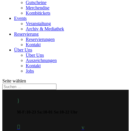
Gutscheine
Merchendise
Kombitickets
Events
Veranstaltung
Archiv & Mediathek
Reservierung
Reservierungen
Kontakt
Über Uns
Über Uns
Auszeichnungen
Kontakt
Jobs
Seite wählen
}
M-F:10-23 Sa:10-01 So:10-22 Uhr

v