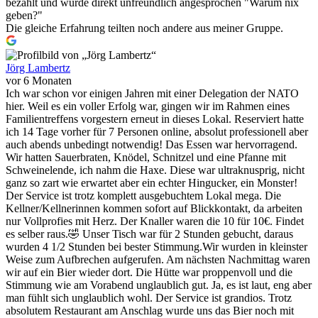
bezahlt und wurde direkt unfreundlich angesprochen "Warum nix
geben?"
Die gleiche Erfahrung teilten noch andere aus meiner Gruppe.
Jörg Lambertz
vor 6 Monaten
Ich war schon vor einigen Jahren mit einer Delegation der NATO
hier. Weil es ein voller Erfolg war, gingen wir im Rahmen eines
Familientreffens vorgestern erneut in dieses Lokal. Reserviert hatte
ich 14 Tage vorher für 7 Personen online, absolut professionell aber
auch abends unbedingt notwendig! Das Essen war hervorragend.
Wir hatten Sauerbraten, Knödel, Schnitzel und eine Pfanne mit
Schweinelende, ich nahm die Haxe. Diese war ultraknusprig, nicht
ganz so zart wie erwartet aber ein echter Hingucker, ein Monster!
Der Service ist trotz komplett ausgebuchtem Lokal mega. Die
Kellner/Kellnerinnen kommen sofort auf Blickkontakt, da arbeiten
nur Vollprofies mit Herz. Der Knaller waren die 10 für 10€. Findet
es selber raus.🤣 Unser Tisch war für 2 Stunden gebucht, daraus
wurden 4 1/2 Stunden bei bester Stimmung.Wir wurden in kleinster
Weise zum Aufbrechen aufgerufen. Am nächsten Nachmittag waren
wir auf ein Bier wieder dort. Die Hütte war proppenvoll und die
Stimmung wie am Vorabend unglaublich gut. Ja, es ist laut, eng aber
man fühlt sich unglaublich wohl. Der Service ist grandios. Trotz
absolutem Restaurant am Anschlag wurde uns das Bier noch mit