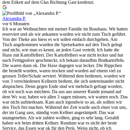
dem Etikett auf dem Glas Richtung Gast kredenzt.
Alexandra P.
vor 6 Monaten
Ich war an Weihnachten mit meiner Familie im Brauhaus. Wir hatten
reserviert und als wir ankamen wurden wir nicht zum Tisch geführt.
Von der Theke aus hiess es wir sollen einfach durchgehen. Am
Tisch angekommen wurden die Speisekarten auf den Tisch gelegt
und nicht, wie man es kennt, an jeden Gast verteilt. Ich hatte die
Haxe mit Kartoffelbrei. Der Kartoffelbrei war nicht lecker und hat
nach Fertigpulver geschmeckt, ich bekam daraufhin Bratkartoffeln.
Die waren dann ok. Die Haxe dagegen war lecker. Die Rippchen
die bestellt wurden, waren trocken und wurden auf einem viel zu
grossen Teller/Schale serviert. Während dem bedienen, wurden wir
von 3 verschiedenen Kellnern bedient, die sich untereinander nicht
absprachen. Denn gegen Ende sind wir mehrfach gefragt worden,
ob wir noch was möchten. Da aus aus unserer Runde jemand auf
dem Wc war, haben wir allen 3 sagen müssen, wir warten noch. Das
war nicht aufmerksam. Kam auch irgendwie so an, als sollten wir
den Tisch frei machen. Während der Zeit wurde auch einer von uns,
der im Gang sass, ständig vom Kellner angerämpelt. Das war
unangenehm. Als wir zahlen wollten, ging es sehr lang. Gezahlt
haben wir beim dritten Kellner. Rundum war es nicht der beste
Service, das Essen war ok für den Preis. Weiss nicht, ob ich