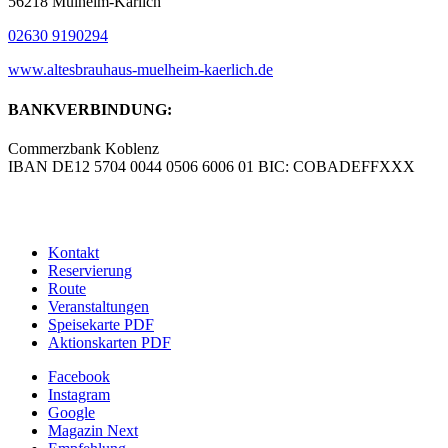
56218 Mülheim-Kärlich
02630 9190294
www.altesbrauhaus-muelheim-kaerlich.de
BANKVERBINDUNG:
Commerzbank Koblenz
IBAN DE12 5704 0044 0506 6006 01 BIC: COBADEFFXXX
© Copyright – Altes Brauhaus Koblenz GmbH |
Werbeagentur
blick-fang – Inhaber Wolfgang Isola
Kontakt
Reservierung
Route
Veranstaltungen
Speisekarte PDF
Aktionskarten PDF
Facebook
Instagram
Google
Magazin Next