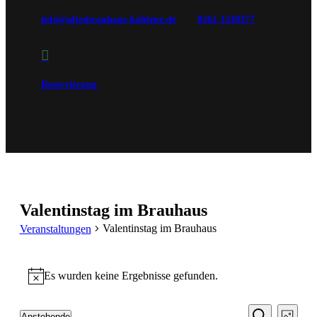
info@altesbrauhaus-koblenz.de
0261 1330377

Reservierung
Valentinstag im Brauhaus
Valentinstag im Brauhaus
Veranstaltungen
Veranstaltungen
Es wurden keine Ergebnisse gefunden.
Hinweis
Veransta
Vera
Anstehende