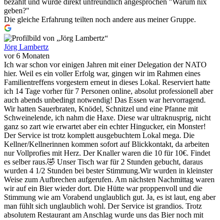
bezahlt und wurde direkt unfreundlich angesprochen "Warum nix
geben?"
Die gleiche Erfahrung teilten noch andere aus meiner Gruppe.
Jörg Lambertz
vor 6 Monaten
Ich war schon vor einigen Jahren mit einer Delegation der NATO
hier. Weil es ein voller Erfolg war, gingen wir im Rahmen eines
Familientreffens vorgestern erneut in dieses Lokal. Reserviert hatte
ich 14 Tage vorher für 7 Personen online, absolut professionell aber
auch abends unbedingt notwendig! Das Essen war hervorragend.
Wir hatten Sauerbraten, Knödel, Schnitzel und eine Pfanne mit
Schweinelende, ich nahm die Haxe. Diese war ultraknusprig, nicht
ganz so zart wie erwartet aber ein echter Hingucker, ein Monster!
Der Service ist trotz komplett ausgebuchtem Lokal mega. Die
Kellner/Kellnerinnen kommen sofort auf Blickkontakt, da arbeiten
nur Vollprofies mit Herz. Der Knaller waren die 10 für 10€. Findet
es selber raus.🤣 Unser Tisch war für 2 Stunden gebucht, daraus
wurden 4 1/2 Stunden bei bester Stimmung.Wir wurden in kleinster
Weise zum Aufbrechen aufgerufen. Am nächsten Nachmittag waren
wir auf ein Bier wieder dort. Die Hütte war proppenvoll und die
Stimmung wie am Vorabend unglaublich gut. Ja, es ist laut, eng aber
man fühlt sich unglaublich wohl. Der Service ist grandios. Trotz
absolutem Restaurant am Anschlag wurde uns das Bier noch mit