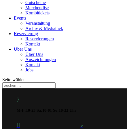
Gutscheine
Merchendise
Kombitickets
Events
Veranstaltung
Archiv & Mediathek
Reservierung
Reservierungen
Kontakt
Über Uns
Über Uns
Auszeichnungen
Kontakt
Jobs
Seite wählen
}
M-F:10-23 Sa:10-01 So:10-22 Uhr

v