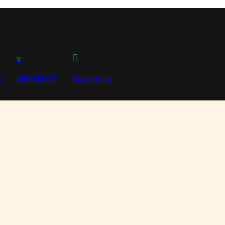

v
e
0261 1330377
Reservierung