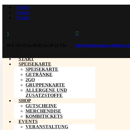
Folgen
Folgen
Folgen

}
M-F:10-23 Sa:10-01 So:10-22 Uhr
info@altesbrauhaus-koblenz.d
START
SPEISEKARTE
SPEISEKARTE
GETRÄNKE
2GO
GRUPPENKARTE
ALLERGENE UND
ZUSATZSTOFFE
SHOP
GUTSCHEINE
MERCHENDISE
KOMBITICKETS
EVENTS
VERANSTALTUNG