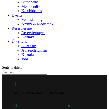
Gutscheine
Merchendise
Kombitickets
Events
Veranstaltung
Archiv & Mediathek
Reservierung
Reservierungen
Kontakt
Über Uns
Über Uns
Auszeichnungen
Kontakt
Jobs
Seite wählen
}
M-F:10-23 Sa:10-01 So:10-22 Uhr

v