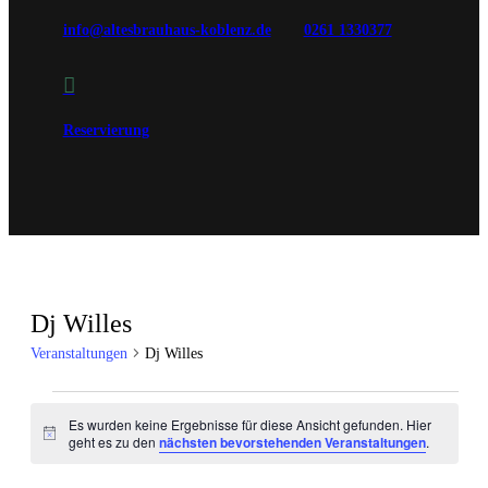
info@altesbrauhaus-koblenz.de
0261 1330377

Reservierung
Dj Willes
Veranstaltungen
Dj Willes
Veranstaltungen
Es wurden keine Ergebnisse für diese Ansicht gefunden. Hier
Hinweis
geht es zu den
nächsten bevorstehenden Veranstaltungen
.