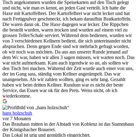
Tisch angekommen wurden die Speisekarten auf den Tisch gelegt
und nicht, wie man es kennt, an jeden Gast verteilt. Ich hatte die
Haxe mit Kartoffelbrei. Der Kartoffelbrei war nicht lecker und hat
nach Fertigpulver geschmeckt, ich bekam daraufhin Bratkartoffeln.
Die waren dann ok. Die Haxe dagegen war lecker. Die Rippchen
die bestellt wurden, waren trocken und wurden auf einem viel zu
grossen Teller/Schale serviert. Während dem bedienen, wurden wir
von 3 verschiedenen Kellnern bedient, die sich untereinander nicht
absprachen. Denn gegen Ende sind wir mehrfach gefragt worden,
ob wir noch was möchten. Da aus aus unserer Runde jemand auf
dem Wc war, haben wir allen 3 sagen müssen, wir warten noch. Das
war nicht aufmerksam. Kam auch irgendwie so an, als sollten wir
den Tisch frei machen. Während der Zeit wurde auch einer von uns,
der im Gang sass, ständig vom Kellner angerämpelt. Das war
unangenehm. Als wir zahlen wollten, ging es sehr lang. Gezahlt
haben wir beim dritten Kellner. Rundum war es nicht der beste
Service, das Essen war ok für den Preis. Weiss nicht, ob ich
wiederkomme.
hans holzschuh
vor 7 Monaten
Das Brauhaus mitten in der Altstadt von Koblenz ist das Stammhaus
der Königsbacher Brauerei.
Das Lokal ist urig und gemütlich eingerichtet.