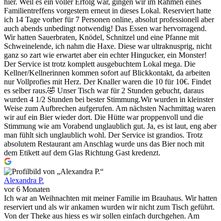
hier. Weil es ein voller Erfolg war, gingen wir im Rahmen eines
Familientreffens vorgestern erneut in dieses Lokal. Reserviert hatte
ich 14 Tage vorher für 7 Personen online, absolut professionell aber
auch abends unbedingt notwendig! Das Essen war hervorragend.
Wir hatten Sauerbraten, Knödel, Schnitzel und eine Pfanne mit
Schweinelende, ich nahm die Haxe. Diese war ultraknusprig, nicht
ganz so zart wie erwartet aber ein echter Hingucker, ein Monster!
Der Service ist trotz komplett ausgebuchtem Lokal mega. Die
Kellner/Kellnerinnen kommen sofort auf Blickkontakt, da arbeiten
nur Vollprofies mit Herz. Der Knaller waren die 10 für 10€. Findet
es selber raus.🤣 Unser Tisch war für 2 Stunden gebucht, daraus
wurden 4 1/2 Stunden bei bester Stimmung.Wir wurden in kleinster
Weise zum Aufbrechen aufgerufen. Am nächsten Nachmittag waren
wir auf ein Bier wieder dort. Die Hütte war proppenvoll und die
Stimmung wie am Vorabend unglaublich gut. Ja, es ist laut, eng aber
man fühlt sich unglaublich wohl. Der Service ist grandios. Trotz
absolutem Restaurant am Anschlag wurde uns das Bier noch mit
dem Etikett auf dem Glas Richtung Gast kredenzt.
Alexandra P.
vor 6 Monaten
Ich war an Weihnachten mit meiner Familie im Brauhaus. Wir hatten
reserviert und als wir ankamen wurden wir nicht zum Tisch geführt.
Von der Theke aus hiess es wir sollen einfach durchgehen. Am