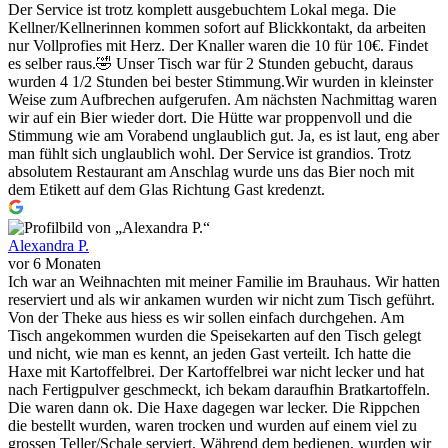
Der Service ist trotz komplett ausgebuchtem Lokal mega. Die
Kellner/Kellnerinnen kommen sofort auf Blickkontakt, da arbeiten
nur Vollprofies mit Herz. Der Knaller waren die 10 für 10€. Findet
es selber raus.🤣 Unser Tisch war für 2 Stunden gebucht, daraus
wurden 4 1/2 Stunden bei bester Stimmung.Wir wurden in kleinster
Weise zum Aufbrechen aufgerufen. Am nächsten Nachmittag waren
wir auf ein Bier wieder dort. Die Hütte war proppenvoll und die
Stimmung wie am Vorabend unglaublich gut. Ja, es ist laut, eng aber
man fühlt sich unglaublich wohl. Der Service ist grandios. Trotz
absolutem Restaurant am Anschlag wurde uns das Bier noch mit
dem Etikett auf dem Glas Richtung Gast kredenzt.
Alexandra P.
vor 6 Monaten
Ich war an Weihnachten mit meiner Familie im Brauhaus. Wir hatten
reserviert und als wir ankamen wurden wir nicht zum Tisch geführt.
Von der Theke aus hiess es wir sollen einfach durchgehen. Am
Tisch angekommen wurden die Speisekarten auf den Tisch gelegt
und nicht, wie man es kennt, an jeden Gast verteilt. Ich hatte die
Haxe mit Kartoffelbrei. Der Kartoffelbrei war nicht lecker und hat
nach Fertigpulver geschmeckt, ich bekam daraufhin Bratkartoffeln.
Die waren dann ok. Die Haxe dagegen war lecker. Die Rippchen
die bestellt wurden, waren trocken und wurden auf einem viel zu
grossen Teller/Schale serviert. Während dem bedienen, wurden wir