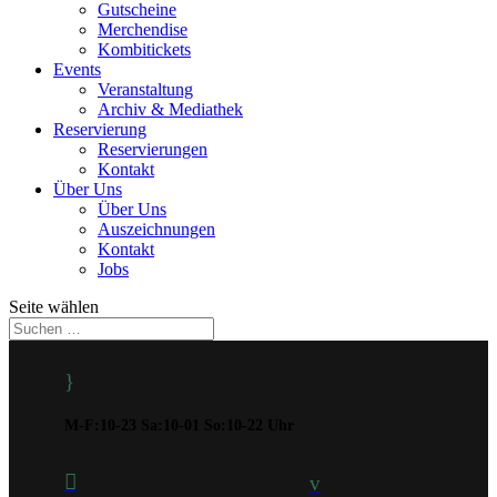
Gutscheine
Merchendise
Kombitickets
Events
Veranstaltung
Archiv & Mediathek
Reservierung
Reservierungen
Kontakt
Über Uns
Über Uns
Auszeichnungen
Kontakt
Jobs
Seite wählen
}
M-F:10-23 Sa:10-01 So:10-22 Uhr

v