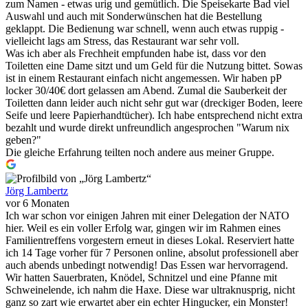
zum Namen - etwas urig und gemütlich. Die Speisekarte Bad viel
Auswahl und auch mit Sonderwünschen hat die Bestellung
geklappt. Die Bedienung war schnell, wenn auch etwas ruppig -
vielleicht lags am Stress, das Restaurant war sehr voll.
Was ich aber als Frechheit empfunden habe ist, dass vor den
Toiletten eine Dame sitzt und um Geld für die Nutzung bittet. Sowas
ist in einem Restaurant einfach nicht angemessen. Wir haben pP
locker 30/40€ dort gelassen am Abend. Zumal die Sauberkeit der
Toiletten dann leider auch nicht sehr gut war (dreckiger Boden, leere
Seife und leere Papierhandtücher). Ich habe entsprechend nicht extra
bezahlt und wurde direkt unfreundlich angesprochen "Warum nix
geben?"
Die gleiche Erfahrung teilten noch andere aus meiner Gruppe.
Jörg Lambertz
vor 6 Monaten
Ich war schon vor einigen Jahren mit einer Delegation der NATO
hier. Weil es ein voller Erfolg war, gingen wir im Rahmen eines
Familientreffens vorgestern erneut in dieses Lokal. Reserviert hatte
ich 14 Tage vorher für 7 Personen online, absolut professionell aber
auch abends unbedingt notwendig! Das Essen war hervorragend.
Wir hatten Sauerbraten, Knödel, Schnitzel und eine Pfanne mit
Schweinelende, ich nahm die Haxe. Diese war ultraknusprig, nicht
ganz so zart wie erwartet aber ein echter Hingucker, ein Monster!