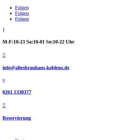
Folgen
Folgen
Folgen
}
M-F:10-23 Sa:10-01 So:10-22 Uhr

info@altesbrauhaus-koblenz.de
v
0261 1330377

Reservierung