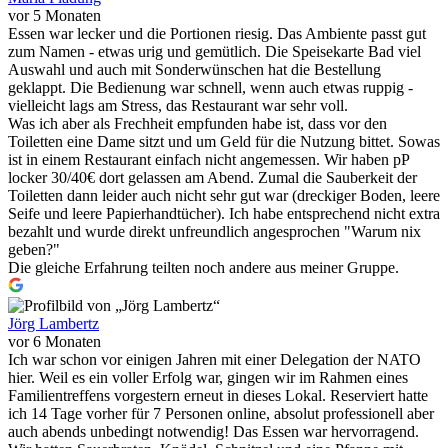
vor 5 Monaten
Essen war lecker und die Portionen riesig. Das Ambiente passt gut
zum Namen - etwas urig und gemütlich. Die Speisekarte Bad viel
Auswahl und auch mit Sonderwünschen hat die Bestellung
geklappt. Die Bedienung war schnell, wenn auch etwas ruppig -
vielleicht lags am Stress, das Restaurant war sehr voll.
Was ich aber als Frechheit empfunden habe ist, dass vor den
Toiletten eine Dame sitzt und um Geld für die Nutzung bittet. Sowas
ist in einem Restaurant einfach nicht angemessen. Wir haben pP
locker 30/40€ dort gelassen am Abend. Zumal die Sauberkeit der
Toiletten dann leider auch nicht sehr gut war (dreckiger Boden, leere
Seife und leere Papierhandtücher). Ich habe entsprechend nicht extra
bezahlt und wurde direkt unfreundlich angesprochen "Warum nix
geben?"
Die gleiche Erfahrung teilten noch andere aus meiner Gruppe.
Jörg Lambertz
vor 6 Monaten
Ich war schon vor einigen Jahren mit einer Delegation der NATO
hier. Weil es ein voller Erfolg war, gingen wir im Rahmen eines
Familientreffens vorgestern erneut in dieses Lokal. Reserviert hatte
ich 14 Tage vorher für 7 Personen online, absolut professionell aber
auch abends unbedingt notwendig! Das Essen war hervorragend.