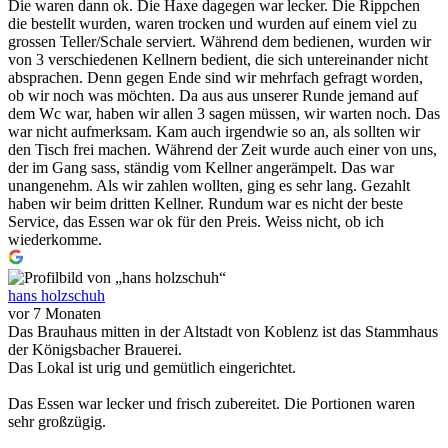
Die waren dann ok. Die Haxe dagegen war lecker. Die Rippchen
die bestellt wurden, waren trocken und wurden auf einem viel zu
grossen Teller/Schale serviert. Während dem bedienen, wurden wir
von 3 verschiedenen Kellnern bedient, die sich untereinander nicht
absprachen. Denn gegen Ende sind wir mehrfach gefragt worden,
ob wir noch was möchten. Da aus aus unserer Runde jemand auf
dem Wc war, haben wir allen 3 sagen müssen, wir warten noch. Das
war nicht aufmerksam. Kam auch irgendwie so an, als sollten wir
den Tisch frei machen. Während der Zeit wurde auch einer von uns,
der im Gang sass, ständig vom Kellner angerämpelt. Das war
unangenehm. Als wir zahlen wollten, ging es sehr lang. Gezahlt
haben wir beim dritten Kellner. Rundum war es nicht der beste
Service, das Essen war ok für den Preis. Weiss nicht, ob ich
wiederkomme.
hans holzschuh
vor 7 Monaten
Das Brauhaus mitten in der Altstadt von Koblenz ist das Stammhaus
der Königsbacher Brauerei.
Das Lokal ist urig und gemütlich eingerichtet.
Das Essen war lecker und frisch zubereitet. Die Portionen waren
sehr großzügig.