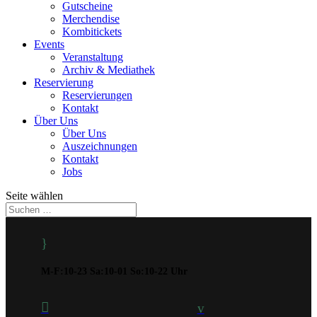
Gutscheine
Merchendise
Kombitickets
Events
Veranstaltung
Archiv & Mediathek
Reservierung
Reservierungen
Kontakt
Über Uns
Über Uns
Auszeichnungen
Kontakt
Jobs
Seite wählen
}
M-F:10-23 Sa:10-01 So:10-22 Uhr

v