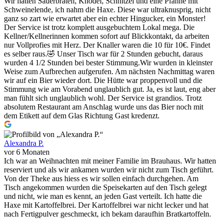
Wir hatten Sauerbraten, Knödel, Schnitzel und eine Pfanne mit
Schweinelende, ich nahm die Haxe. Diese war ultraknusprig, nicht
ganz so zart wie erwartet aber ein echter Hingucker, ein Monster!
Der Service ist trotz komplett ausgebuchtem Lokal mega. Die
Kellner/Kellnerinnen kommen sofort auf Blickkontakt, da arbeiten
nur Vollprofies mit Herz. Der Knaller waren die 10 für 10€. Findet
es selber raus.🤣 Unser Tisch war für 2 Stunden gebucht, daraus
wurden 4 1/2 Stunden bei bester Stimmung.Wir wurden in kleinster
Weise zum Aufbrechen aufgerufen. Am nächsten Nachmittag waren
wir auf ein Bier wieder dort. Die Hütte war proppenvoll und die
Stimmung wie am Vorabend unglaublich gut. Ja, es ist laut, eng aber
man fühlt sich unglaublich wohl. Der Service ist grandios. Trotz
absolutem Restaurant am Anschlag wurde uns das Bier noch mit
dem Etikett auf dem Glas Richtung Gast kredenzt.
Alexandra P.
vor 6 Monaten
Ich war an Weihnachten mit meiner Familie im Brauhaus. Wir hatten
reserviert und als wir ankamen wurden wir nicht zum Tisch geführt.
Von der Theke aus hiess es wir sollen einfach durchgehen. Am
Tisch angekommen wurden die Speisekarten auf den Tisch gelegt
und nicht, wie man es kennt, an jeden Gast verteilt. Ich hatte die
Haxe mit Kartoffelbrei. Der Kartoffelbrei war nicht lecker und hat
nach Fertigpulver geschmeckt, ich bekam daraufhin Bratkartoffeln.