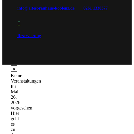
info@altesbrauhaus-koblenz.de
0261 1330377

Reservierung
Veranstaltungen
für
Hinweis
Keine
Veranstaltungen
Mai
für
26,
Mai
26,
2026
2026
vorgesehen.
Hier
geht
es
zu