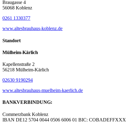
Braugasse 4
56068 Koblenz
0261 1330377
www.altesbrauhaus-koblenz.de
Standort
Mülheim-Kärlich
Kapellenstraße 2
56218 Mülheim-Kärlich
02630 9190294
www.altesbrauhaus-muelheim-kaerlich.de
BANKVERBINDUNG:
Commerzbank Koblenz
IBAN DE12 5704 0044 0506 6006 01 BIC: COBADEFFXXX
© Copyright – Altes Brauhaus Koblenz GmbH |
Werbeagentur
blick-fang – Inhaber Wolfgang Isola