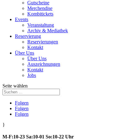
Gutscheine
Merchendise
Kombitickets
Events
Veranstaltung
Archiv & Mediathek
Reservierung
Reservierungen
Kontakt
Über Uns
Über Uns
Auszeichnungen
Kontakt
Jobs
Seite wählen
Folgen
Folgen
Folgen
}
M-F:10-23 Sa:10-01 So:10-22 Uhr