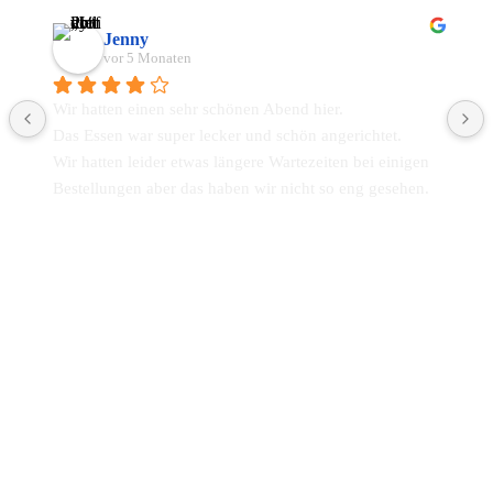
Jenny
vor 5 Monaten
Wir hatten einen sehr schönen Abend hier.
Das Essen war super lecker und schön angerichtet.
Wir hatten leider etwas längere Wartezeiten bei einigen 
Bestellungen aber das haben wir nicht so eng gesehen. 
Das gesamte Personal ist super freundlich und 
kompetent gewesen. Gerne wieder ☺️