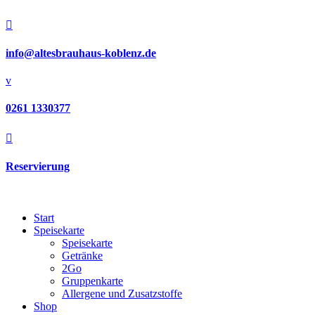

info@altesbrauhaus-koblenz.de
v
0261 1330377

Reservierung
Start
Speisekarte
Speisekarte
Getränke
2Go
Gruppenkarte
Allergene und Zusatzstoffe
Shop