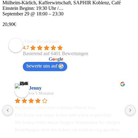
Mülheim-Kärlich, Kaffeewirtschaft, SAPHIR Koblenz, Café
Einstein Beginn: 19:30 Uhr /…
September 29 @ 18:00 – 23:30
20,90€
Altes Brauhaus
4.7
Basierend auf 6401 Bewertungen
powered by
G
o
o
g
l
e
bewerte uns auf
Jenny
vor 5 Monaten
Wir hatten einen sehr schönen Abend hier.
Das Essen war super lecker und schön angerichtet.
Wir hatten leider etwas längere Wartezeiten bei einigen 
Bestellungen aber das haben wir nicht so eng gesehen. 
Das gesamte Personal ist super freundlich und 