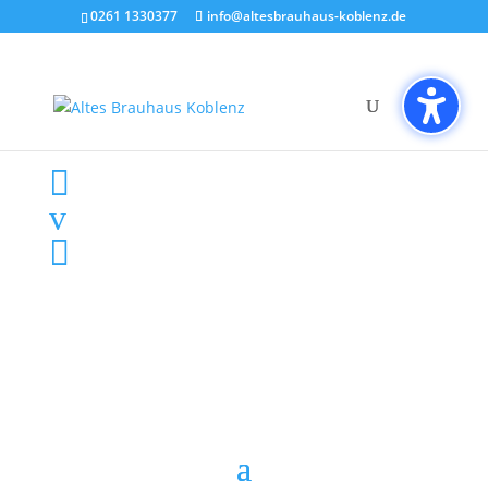
0261 1330377
info@altesbrauhaus-koblenz.de
M-F:10-23 Sa:10-01 So:10-22 Uhr
}
info@altesbrauhaus-koblenz.de

0261 1330377
v
Reservierung
