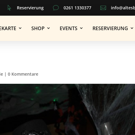

Reservierung
v
0261 1330377

info@altes
EKARTE
SHOP
EVENTS
RESERVIERUNG
ie
|
0 Kommentare