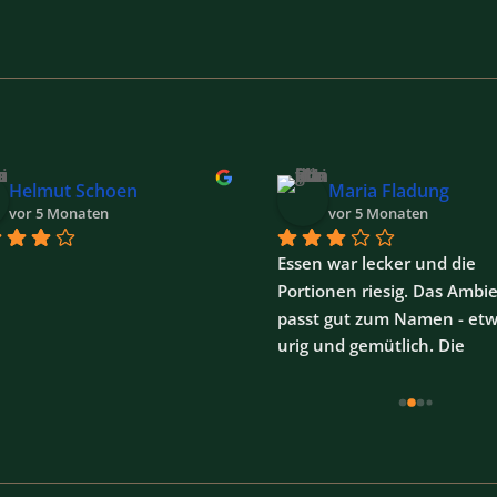
Helmut Schoen
Maria Fladung
vor 5 Monaten
vor 5 Monaten
Essen war lecker und die 
Portionen riesig. Das Ambie
passt gut zum Namen - etw
urig und gemütlich. Die 
Speisekarte Bad viel Auswah
und auch mit Sonderwünsc
hat die Bestellung geklappt.
Bedienung war schnell, we
auch etwas ruppig - vielleich