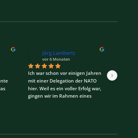
Jörg Lambertz
Al
vor 6 Monaten
vor
Ich war schon vor einigen Jahren 
Ich war a
nte 
mit einer Delegation der NATO 
meiner Fa
as 
hier. Weil es ein voller Erfolg war, 
hatten res
gingen wir im Rahmen eines 
ankamen 
l 
Familientreffens vorgestern 
Tisch gef
hen 
erneut in dieses Lokal. Reserviert 
hiess es w
 Die 
hatte ich 14 Tage vorher für 7 
durchgehe
nn 
Personen online, absolut 
angekomm
t 
professionell aber auch abends 
Speisekar