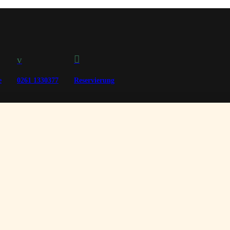

v
e
0261 1330377
Reservierung