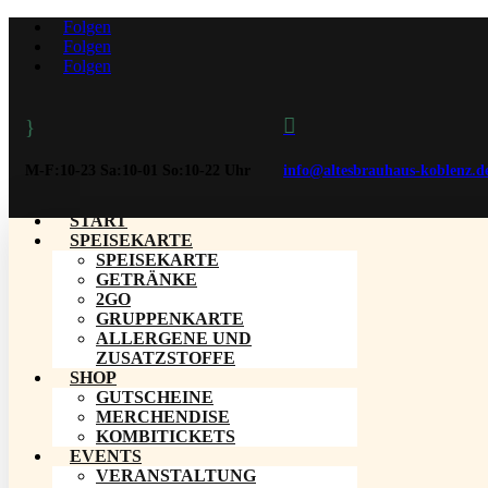
Folgen
Folgen
Folgen

}
M-F:10-23 Sa:10-01 So:10-22 Uhr
info@altesbrauhaus-koblenz.d
START
SPEISEKARTE
SPEISEKARTE
GETRÄNKE
2GO
GRUPPENKARTE
ALLERGENE UND
ZUSATZSTOFFE
SHOP
GUTSCHEINE
MERCHENDISE
KOMBITICKETS
EVENTS
VERANSTALTUNG