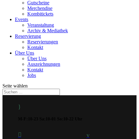
Gutscheine
Merchendise
Kombitickets
Events
Veranstaltung
Archiv & Mediathek
Reservierung
Reservierungen
Kontakt
Über Uns
Über Uns
Auszeichnungen
Kontakt
Jobs
Seite wählen
}
M-F:10-23 Sa:10-01 So:10-22 Uhr

v