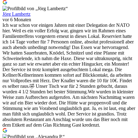
Jörg Lambertz
vor 6 Monaten
Ich war schon vor einigen Jahren mit einer Delegation der NATO
hier. Weil es ein voller Erfolg war, gingen wir im Rahmen eines
Familientreffens vorgestern erneut in dieses Lokal. Reserviert hatte
ich 14 Tage vorher für 7 Personen online, absolut professionell aber
auch abends unbedingt notwendig! Das Essen war hervorragend.
Wir hatten Sauerbraten, Knödel, Schnitzel und eine Pfanne mit
Schweinelende, ich nahm die Haxe. Diese war ultraknusprig, nicht
ganz so zart wie erwartet aber ein echter Hingucker, ein Monster!
Der Service ist trotz komplett ausgebuchtem Lokal mega. Die
Kellner/Kellnerinnen kommen sofort auf Blickkontakt, da arbeiten
nur Vollprofies mit Herz. Der Knaller waren die 10 für 10€. Findet
es selber raus.🤣 Unser Tisch war für 2 Stunden gebucht, daraus
wurden 4 1/2 Stunden bei bester Stimmung.Wir wurden in kleinster
Weise zum Aufbrechen aufgerufen. Am nächsten Nachmittag waren
wir auf ein Bier wieder dort. Die Hütte war proppenvoll und die
Stimmung wie am Vorabend unglaublich gut. Ja, es ist laut, eng aber
man fühlt sich unglaublich wohl. Der Service ist grandios. Trotz
absolutem Restaurant am Anschlag wurde uns das Bier noch mit
dem Etikett auf dem Glas Richtung Gast kredenzt.