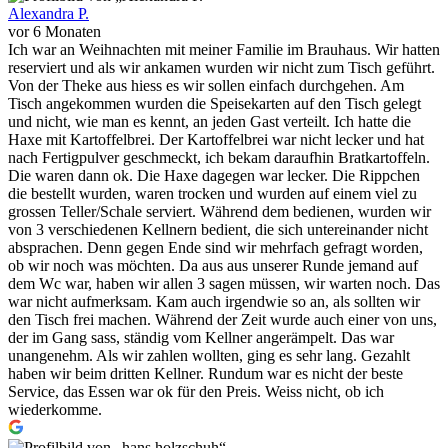
Alexandra P.
vor 6 Monaten
Ich war an Weihnachten mit meiner Familie im Brauhaus. Wir hatten
reserviert und als wir ankamen wurden wir nicht zum Tisch geführt.
Von der Theke aus hiess es wir sollen einfach durchgehen. Am
Tisch angekommen wurden die Speisekarten auf den Tisch gelegt
und nicht, wie man es kennt, an jeden Gast verteilt. Ich hatte die
Haxe mit Kartoffelbrei. Der Kartoffelbrei war nicht lecker und hat
nach Fertigpulver geschmeckt, ich bekam daraufhin Bratkartoffeln.
Die waren dann ok. Die Haxe dagegen war lecker. Die Rippchen
die bestellt wurden, waren trocken und wurden auf einem viel zu
grossen Teller/Schale serviert. Während dem bedienen, wurden wir
von 3 verschiedenen Kellnern bedient, die sich untereinander nicht
absprachen. Denn gegen Ende sind wir mehrfach gefragt worden,
ob wir noch was möchten. Da aus aus unserer Runde jemand auf
dem Wc war, haben wir allen 3 sagen müssen, wir warten noch. Das
war nicht aufmerksam. Kam auch irgendwie so an, als sollten wir
den Tisch frei machen. Während der Zeit wurde auch einer von uns,
der im Gang sass, ständig vom Kellner angerämpelt. Das war
unangenehm. Als wir zahlen wollten, ging es sehr lang. Gezahlt
haben wir beim dritten Kellner. Rundum war es nicht der beste
Service, das Essen war ok für den Preis. Weiss nicht, ob ich
wiederkomme.