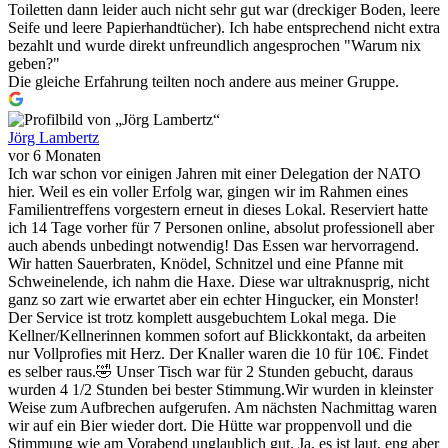
Toiletten dann leider auch nicht sehr gut war (dreckiger Boden, leere
Seife und leere Papierhandtücher). Ich habe entsprechend nicht extra
bezahlt und wurde direkt unfreundlich angesprochen "Warum nix
geben?"
Die gleiche Erfahrung teilten noch andere aus meiner Gruppe.
Jörg Lambertz
vor 6 Monaten
Ich war schon vor einigen Jahren mit einer Delegation der NATO
hier. Weil es ein voller Erfolg war, gingen wir im Rahmen eines
Familientreffens vorgestern erneut in dieses Lokal. Reserviert hatte
ich 14 Tage vorher für 7 Personen online, absolut professionell aber
auch abends unbedingt notwendig! Das Essen war hervorragend.
Wir hatten Sauerbraten, Knödel, Schnitzel und eine Pfanne mit
Schweinelende, ich nahm die Haxe. Diese war ultraknusprig, nicht
ganz so zart wie erwartet aber ein echter Hingucker, ein Monster!
Der Service ist trotz komplett ausgebuchtem Lokal mega. Die
Kellner/Kellnerinnen kommen sofort auf Blickkontakt, da arbeiten
nur Vollprofies mit Herz. Der Knaller waren die 10 für 10€. Findet
es selber raus.🤣 Unser Tisch war für 2 Stunden gebucht, daraus
wurden 4 1/2 Stunden bei bester Stimmung.Wir wurden in kleinster
Weise zum Aufbrechen aufgerufen. Am nächsten Nachmittag waren
wir auf ein Bier wieder dort. Die Hütte war proppenvoll und die
Stimmung wie am Vorabend unglaublich gut. Ja, es ist laut, eng aber