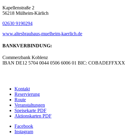
Kapellenstraße 2
56218 Mülheim-Kärlich
02630 9190294
www.altesbrauhaus-muelheim-kaerlich.de
BANKVERBINDUNG:
Commerzbank Koblenz
IBAN DE12 5704 0044 0506 6006 01 BIC: COBADEFFXXX
© Copyright – Altes Brauhaus Koblenz GmbH |
Werbeagentur
blick-fang – Inhaber Wolfgang Isola
Kontakt
Reservierung
Route
Veranstaltungen
Speisekarte PDF
Aktionskarten PDF
Facebook
Instagram