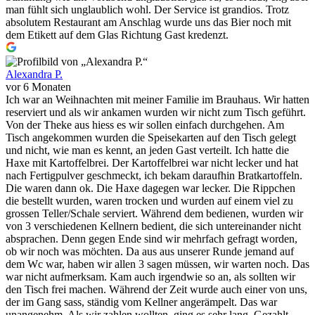
man fühlt sich unglaublich wohl. Der Service ist grandios. Trotz
absolutem Restaurant am Anschlag wurde uns das Bier noch mit
dem Etikett auf dem Glas Richtung Gast kredenzt.
Alexandra P.
vor 6 Monaten
Ich war an Weihnachten mit meiner Familie im Brauhaus. Wir hatten
reserviert und als wir ankamen wurden wir nicht zum Tisch geführt.
Von der Theke aus hiess es wir sollen einfach durchgehen. Am
Tisch angekommen wurden die Speisekarten auf den Tisch gelegt
und nicht, wie man es kennt, an jeden Gast verteilt. Ich hatte die
Haxe mit Kartoffelbrei. Der Kartoffelbrei war nicht lecker und hat
nach Fertigpulver geschmeckt, ich bekam daraufhin Bratkartoffeln.
Die waren dann ok. Die Haxe dagegen war lecker. Die Rippchen
die bestellt wurden, waren trocken und wurden auf einem viel zu
grossen Teller/Schale serviert. Während dem bedienen, wurden wir
von 3 verschiedenen Kellnern bedient, die sich untereinander nicht
absprachen. Denn gegen Ende sind wir mehrfach gefragt worden,
ob wir noch was möchten. Da aus aus unserer Runde jemand auf
dem Wc war, haben wir allen 3 sagen müssen, wir warten noch. Das
war nicht aufmerksam. Kam auch irgendwie so an, als sollten wir
den Tisch frei machen. Während der Zeit wurde auch einer von uns,
der im Gang sass, ständig vom Kellner angerämpelt. Das war
unangenehm. Als wir zahlen wollten, ging es sehr lang. Gezahlt