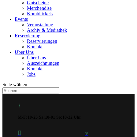
Gutscheine
Merchendise
Kombitickets
Events
Veranstaltung
Archiv & Mediathek
Reservierung
Reservierungen
Kontakt
Über Uns
Über Uns
Auszeichnungen
Kontakt
Jobs
Seite wählen
}
M-F:10-23 Sa:10-01 So:10-22 Uhr

v