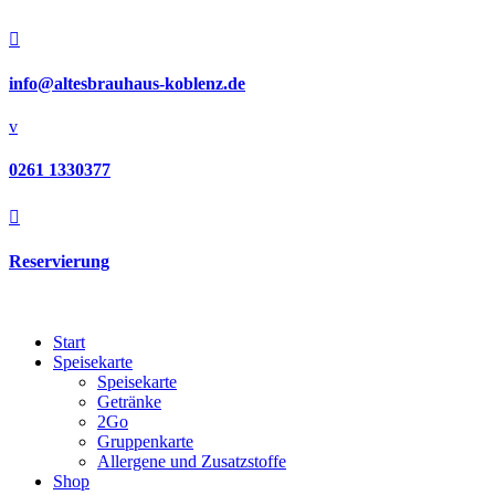

info@altesbrauhaus-koblenz.de
v
0261 1330377

Reservierung
Start
Speisekarte
Speisekarte
Getränke
2Go
Gruppenkarte
Allergene und Zusatzstoffe
Shop