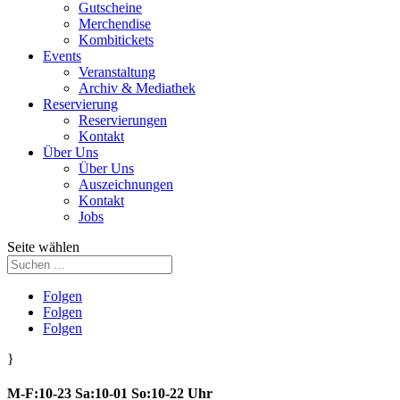
Gutscheine
Merchendise
Kombitickets
Events
Veranstaltung
Archiv & Mediathek
Reservierung
Reservierungen
Kontakt
Über Uns
Über Uns
Auszeichnungen
Kontakt
Jobs
Seite wählen
Folgen
Folgen
Folgen
}
M-F:10-23 Sa:10-01 So:10-22 Uhr