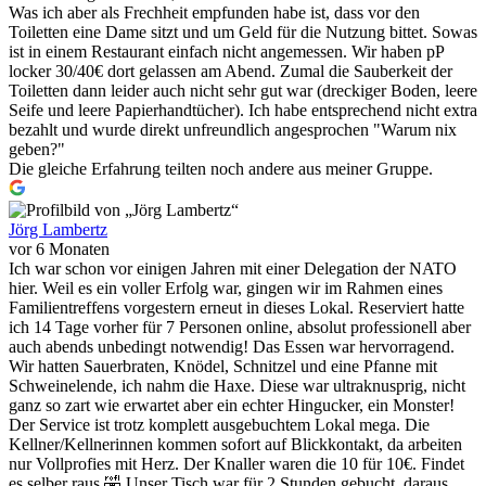
Was ich aber als Frechheit empfunden habe ist, dass vor den
Toiletten eine Dame sitzt und um Geld für die Nutzung bittet. Sowas
ist in einem Restaurant einfach nicht angemessen. Wir haben pP
locker 30/40€ dort gelassen am Abend. Zumal die Sauberkeit der
Toiletten dann leider auch nicht sehr gut war (dreckiger Boden, leere
Seife und leere Papierhandtücher). Ich habe entsprechend nicht extra
bezahlt und wurde direkt unfreundlich angesprochen "Warum nix
geben?"
Die gleiche Erfahrung teilten noch andere aus meiner Gruppe.
Jörg Lambertz
vor 6 Monaten
Ich war schon vor einigen Jahren mit einer Delegation der NATO
hier. Weil es ein voller Erfolg war, gingen wir im Rahmen eines
Familientreffens vorgestern erneut in dieses Lokal. Reserviert hatte
ich 14 Tage vorher für 7 Personen online, absolut professionell aber
auch abends unbedingt notwendig! Das Essen war hervorragend.
Wir hatten Sauerbraten, Knödel, Schnitzel und eine Pfanne mit
Schweinelende, ich nahm die Haxe. Diese war ultraknusprig, nicht
ganz so zart wie erwartet aber ein echter Hingucker, ein Monster!
Der Service ist trotz komplett ausgebuchtem Lokal mega. Die
Kellner/Kellnerinnen kommen sofort auf Blickkontakt, da arbeiten
nur Vollprofies mit Herz. Der Knaller waren die 10 für 10€. Findet
es selber raus.🤣 Unser Tisch war für 2 Stunden gebucht, daraus