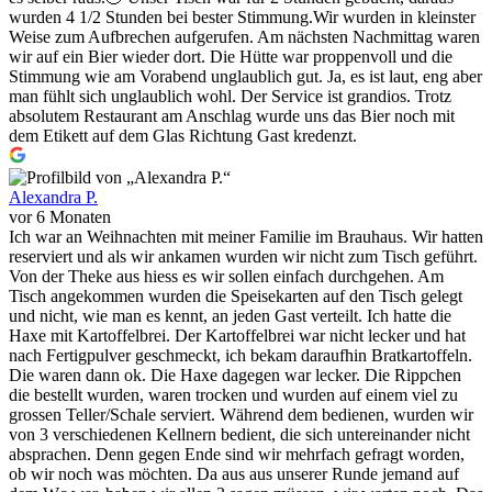
wurden 4 1/2 Stunden bei bester Stimmung.Wir wurden in kleinster
Weise zum Aufbrechen aufgerufen. Am nächsten Nachmittag waren
wir auf ein Bier wieder dort. Die Hütte war proppenvoll und die
Stimmung wie am Vorabend unglaublich gut. Ja, es ist laut, eng aber
man fühlt sich unglaublich wohl. Der Service ist grandios. Trotz
absolutem Restaurant am Anschlag wurde uns das Bier noch mit
dem Etikett auf dem Glas Richtung Gast kredenzt.
Alexandra P.
vor 6 Monaten
Ich war an Weihnachten mit meiner Familie im Brauhaus. Wir hatten
reserviert und als wir ankamen wurden wir nicht zum Tisch geführt.
Von der Theke aus hiess es wir sollen einfach durchgehen. Am
Tisch angekommen wurden die Speisekarten auf den Tisch gelegt
und nicht, wie man es kennt, an jeden Gast verteilt. Ich hatte die
Haxe mit Kartoffelbrei. Der Kartoffelbrei war nicht lecker und hat
nach Fertigpulver geschmeckt, ich bekam daraufhin Bratkartoffeln.
Die waren dann ok. Die Haxe dagegen war lecker. Die Rippchen
die bestellt wurden, waren trocken und wurden auf einem viel zu
grossen Teller/Schale serviert. Während dem bedienen, wurden wir
von 3 verschiedenen Kellnern bedient, die sich untereinander nicht
absprachen. Denn gegen Ende sind wir mehrfach gefragt worden,
ob wir noch was möchten. Da aus aus unserer Runde jemand auf