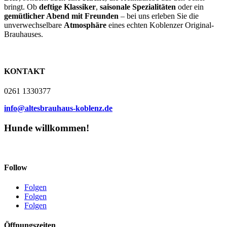
bringt. Ob
deftige Klassiker
,
saisonale Spezialitäten
oder ein
gemütlicher Abend mit Freunden
– bei uns erleben Sie die
unverwechselbare
Atmosphäre
eines echten Koblenzer Original-
Brauhauses.
KONTAKT
0261 1330377
info@altesbrauhaus-koblenz.de
Hunde willkommen!
Follow
Folgen
Folgen
Folgen
Öffnungszeiten