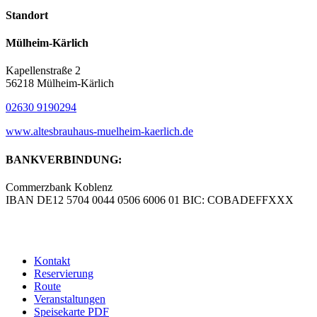
Standort
Mülheim-Kärlich
Kapellenstraße 2
56218 Mülheim-Kärlich
02630 9190294
www.altesbrauhaus-muelheim-kaerlich.de
BANKVERBINDUNG:
Commerzbank Koblenz
IBAN DE12 5704 0044 0506 6006 01 BIC: COBADEFFXXX
© Copyright – Altes Brauhaus Koblenz GmbH |
Werbeagentur
blick-fang – Inhaber Wolfgang Isola
Kontakt
Reservierung
Route
Veranstaltungen
Speisekarte PDF