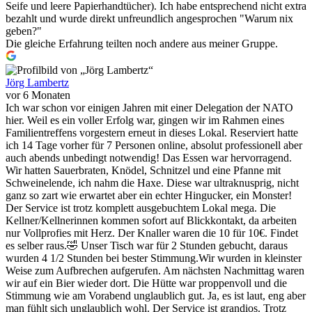
Seife und leere Papierhandtücher). Ich habe entsprechend nicht extra
bezahlt und wurde direkt unfreundlich angesprochen "Warum nix
geben?"
Die gleiche Erfahrung teilten noch andere aus meiner Gruppe.
Jörg Lambertz
vor 6 Monaten
Ich war schon vor einigen Jahren mit einer Delegation der NATO
hier. Weil es ein voller Erfolg war, gingen wir im Rahmen eines
Familientreffens vorgestern erneut in dieses Lokal. Reserviert hatte
ich 14 Tage vorher für 7 Personen online, absolut professionell aber
auch abends unbedingt notwendig! Das Essen war hervorragend.
Wir hatten Sauerbraten, Knödel, Schnitzel und eine Pfanne mit
Schweinelende, ich nahm die Haxe. Diese war ultraknusprig, nicht
ganz so zart wie erwartet aber ein echter Hingucker, ein Monster!
Der Service ist trotz komplett ausgebuchtem Lokal mega. Die
Kellner/Kellnerinnen kommen sofort auf Blickkontakt, da arbeiten
nur Vollprofies mit Herz. Der Knaller waren die 10 für 10€. Findet
es selber raus.🤣 Unser Tisch war für 2 Stunden gebucht, daraus
wurden 4 1/2 Stunden bei bester Stimmung.Wir wurden in kleinster
Weise zum Aufbrechen aufgerufen. Am nächsten Nachmittag waren
wir auf ein Bier wieder dort. Die Hütte war proppenvoll und die
Stimmung wie am Vorabend unglaublich gut. Ja, es ist laut, eng aber
man fühlt sich unglaublich wohl. Der Service ist grandios. Trotz