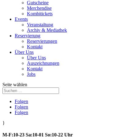
Gutscheine
Merchendise
Kombitickets
Events
Veranstaltung
Archiv & Mediathek
Reservierung
Reservierungen
Kontakt
Über Uns
Über Uns
Auszeichnungen
Kontakt
Jobs
Seite wählen
Folgen
Folgen
Folgen
}
M-F:10-23 Sa:10-01 So:10-22 Uhr