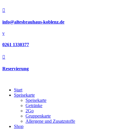

info@altesbrauhaus-koblenz.de
v
0261 1330377

Reservierung
Start
Speisekarte
Speisekarte
Getränke
2Go
Gruppenkarte
Allergene und Zusatzstoffe
Shop