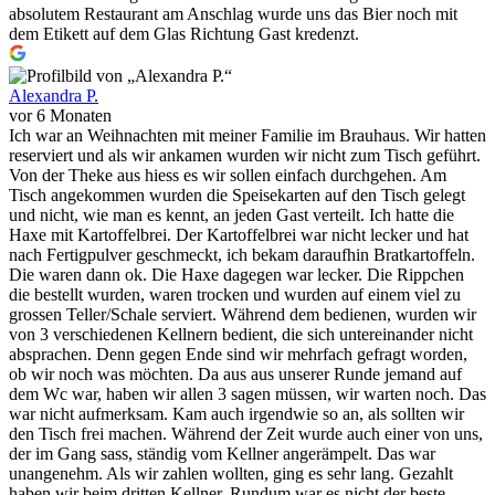
absolutem Restaurant am Anschlag wurde uns das Bier noch mit
dem Etikett auf dem Glas Richtung Gast kredenzt.
Alexandra P.
vor 6 Monaten
Ich war an Weihnachten mit meiner Familie im Brauhaus. Wir hatten
reserviert und als wir ankamen wurden wir nicht zum Tisch geführt.
Von der Theke aus hiess es wir sollen einfach durchgehen. Am
Tisch angekommen wurden die Speisekarten auf den Tisch gelegt
und nicht, wie man es kennt, an jeden Gast verteilt. Ich hatte die
Haxe mit Kartoffelbrei. Der Kartoffelbrei war nicht lecker und hat
nach Fertigpulver geschmeckt, ich bekam daraufhin Bratkartoffeln.
Die waren dann ok. Die Haxe dagegen war lecker. Die Rippchen
die bestellt wurden, waren trocken und wurden auf einem viel zu
grossen Teller/Schale serviert. Während dem bedienen, wurden wir
von 3 verschiedenen Kellnern bedient, die sich untereinander nicht
absprachen. Denn gegen Ende sind wir mehrfach gefragt worden,
ob wir noch was möchten. Da aus aus unserer Runde jemand auf
dem Wc war, haben wir allen 3 sagen müssen, wir warten noch. Das
war nicht aufmerksam. Kam auch irgendwie so an, als sollten wir
den Tisch frei machen. Während der Zeit wurde auch einer von uns,
der im Gang sass, ständig vom Kellner angerämpelt. Das war
unangenehm. Als wir zahlen wollten, ging es sehr lang. Gezahlt
haben wir beim dritten Kellner. Rundum war es nicht der beste