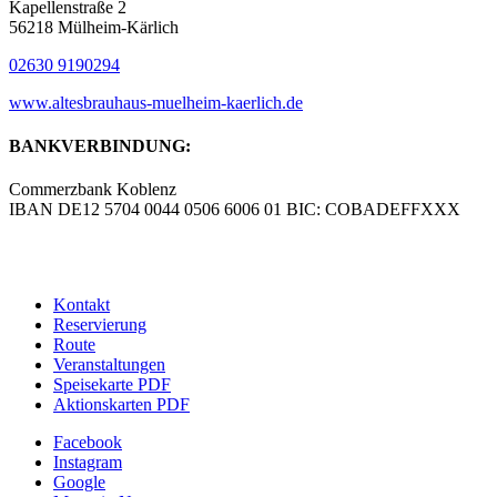
Kapellenstraße 2
56218 Mülheim-Kärlich
02630 9190294
www.altesbrauhaus-muelheim-kaerlich.de
BANKVERBINDUNG:
Commerzbank Koblenz
IBAN DE12 5704 0044 0506 6006 01 BIC: COBADEFFXXX
© Copyright – Altes Brauhaus Koblenz GmbH |
Werbeagentur
blick-fang – Inhaber Wolfgang Isola
Kontakt
Reservierung
Route
Veranstaltungen
Speisekarte PDF
Aktionskarten PDF
Facebook
Instagram
Google