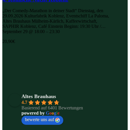
„Der Comedy-Marathon in deiner Stadt“ Dienstag, den
29.09.2026 Kulturfabrik Koblenz, Eventschiff La Paloma,
Altes Brauhaus Mülheim-Kärlich, Kaffeewirtschaft,
SAPHIR Koblenz, Café Einstein Beginn: 19:30 Uhr /…
September 29 @ 18:00 – 23:30
20,90€
Altes Brauhaus
4.7
Basierend auf 6401 Bewertungen
powered by
G
o
o
g
l
e
bewerte uns auf