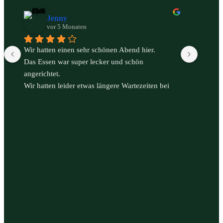
Jenny
vor 5 Monaten
Wir hatten einen sehr schönen Abend hier.
Zum Sch
Das Essen war super lecker und schön 
daher 
angerichtet.
Nix bes
Wir hatten leider etwas längere Wartezeiten bei 
5€ Tri
einigen Bestellungen aber das haben wir nicht so 
eng gesehen. Das gesamte Personal ist super 
freundlich und kompetent gewesen. Gerne 
wieder ☺️