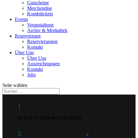
Gutscheine
Merchendise
Kombitickets
Events
Veranstaltung
Archiv & Mediathek
Reservierung
Reservierungen
Kontakt
Über Uns
Über Uns
Auszeichnungen
Kontakt
Jobs
Seite wählen
}
M-F:10-23 Sa:10-01 So:10-22 Uhr

v