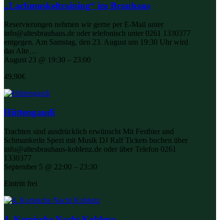
„Lachmuskeltraining“ im Brauhaus
Reservierungen nehmen wir gerne per E-Mail unter
info@altesbrauhaus.de oder telefonisch unter 0261 1330377
entgegen. Am Samstag, den 23. August um 19:30 Uhr wird
das Alte…
August 23 @ 19:30 – 23:00
49,90€
Hüttengaudi
Trachten sind ausdrücklich erwünscht Mit Festbier und
Schmankerln Spezi mit Musik DJ Ralf Tickets buchen über
info@altesbrauhaus-koblenz.de oder über Telefon 0261
1330377
September 5 @ 22:00 – 23:30
Eintritt frei
4. Komische Nacht Koblenz