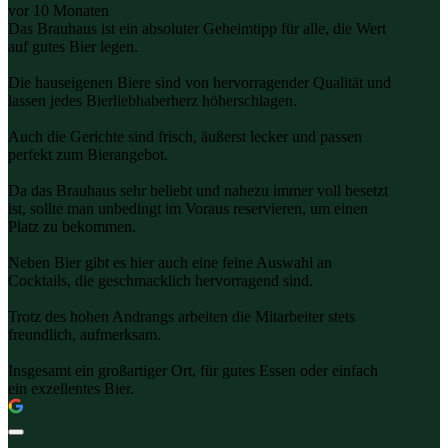
vor 10 Monaten
Das Brauhaus ist ein absoluter Geheimtipp für alle, die Wert
auf gutes Bier legen.
Die hauseigenen Biere sind von hervorragender Qualität und
lassen jedes Bierliebhaberherz höherschlagen.
Auch die Gerichte sind frisch, äußerst lecker und passen
perfekt zum Bierangebot.
Da das Brauhaus sehr beliebt und nahezu immer voll besetzt
ist, sollte man unbedingt im Voraus reservieren, um einen
Platz zu bekommen.
Neben Bier gibt es hier auch eine feine Auswahl an
Cocktails, die geschmacklich hervorragend sind.
Trotz des hohen Andrangs arbeiten die Mitarbeiter stets
freundlich, aufmerksam.
Insgesamt ein großartiger Ort, für gutes Essen oder einfach
ein exzellentes Bier.