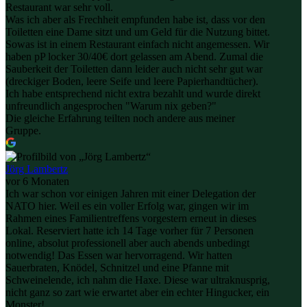
Restaurant war sehr voll.
Was ich aber als Frechheit empfunden habe ist, dass vor den
Toiletten eine Dame sitzt und um Geld für die Nutzung bittet.
Sowas ist in einem Restaurant einfach nicht angemessen. Wir
haben pP locker 30/40€ dort gelassen am Abend. Zumal die
Sauberkeit der Toiletten dann leider auch nicht sehr gut war
(dreckiger Boden, leere Seife und leere Papierhandtücher).
Ich habe entsprechend nicht extra bezahlt und wurde direkt
unfreundlich angesprochen "Warum nix geben?"
Die gleiche Erfahrung teilten noch andere aus meiner
Gruppe.
Jörg Lambertz
vor 6 Monaten
Ich war schon vor einigen Jahren mit einer Delegation der
NATO hier. Weil es ein voller Erfolg war, gingen wir im
Rahmen eines Familientreffens vorgestern erneut in dieses
Lokal. Reserviert hatte ich 14 Tage vorher für 7 Personen
online, absolut professionell aber auch abends unbedingt
notwendig! Das Essen war hervorragend. Wir hatten
Sauerbraten, Knödel, Schnitzel und eine Pfanne mit
Schweinelende, ich nahm die Haxe. Diese war ultraknusprig,
nicht ganz so zart wie erwartet aber ein echter Hingucker, ein
Monster!