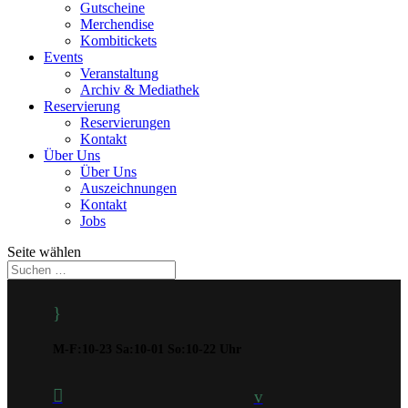
Gutscheine
Merchendise
Kombitickets
Events
Veranstaltung
Archiv & Mediathek
Reservierung
Reservierungen
Kontakt
Über Uns
Über Uns
Auszeichnungen
Kontakt
Jobs
Seite wählen
}
M-F:10-23 Sa:10-01 So:10-22 Uhr

v