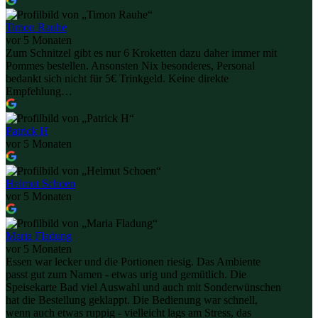
Timon Rauhe
vor 5 Monaten
Zum Schnitzel gibt es nur 6 Kroketten dazu daher immer mit
Pommes bestellen. Ansonsten Nix besonderes, Personal
bedankt sich nicht für 5€ Trinkgeld. Keine direkte
Empfehlung…
Patrick H
vor 5 Monaten
Helmut Schoen
vor 5 Monaten
Maria Fladung
vor 5 Monaten
Essen war lecker und die Portionen riesig. Das Ambiente
passt gut zum Namen - etwas urig und gemütlich. Die
Speisekarte Bad viel Auswahl und auch mit Sonderwünschen
hat die Bestellung geklappt. Die Bedienung war schnell,
wenn auch etwas ruppig - vielleicht lags am Stress, das