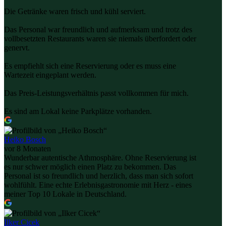
Die Getränke waren frisch und kühl serviert.
Das Personal war freundlich und aufmerksam und trotz des
vollbesetzten Restaurants waren sie niemals überfordert oder
genervt.
Es empfiehlt sich eine Reservierung oder es muss eine
Wartezeit eingeplant werden.
Das Preis-Leistungsverhältnis passt vollkommen für mich.
Es sind am Lokal keine Parkplätze vorhanden.
Heiko Bosch
vor 8 Monaten
Wunderbar autentische Athmosphäre. Ohne Reservierung ist
es nur schwer möglich einen Platz zu bekommen. Das
Personal ist so freundlich und herzlich, dass man sich sofort
wohlfühlt. Eine echte Erlebnisgastronomie mit Herz - eines
meiner Top 10 Lokale in Deutschland.
Ilker Cicek