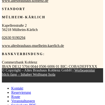
www.altesbrauhaus-koblenz.de
STANDORT
MÜLHEIM-KÄRLICH
Kapellenstraße 2
56218 Mülheim-Kärlich
02630 9190294
www.altesbrauhaus-muelheim-kaerlich.de
BANKVERBINDUNG:
Commerzbank Koblenz
IBAN DE12 5704 0044 0506 6006 01 BIC: COBADEFFXXX
© Copyright – Altes Brauhaus Koblenz GmbH |
Werbeagentur
blick-fang – Inhaber Wolfgang Isola
Kontakt
Reservierung
Route
Veranstaltungen