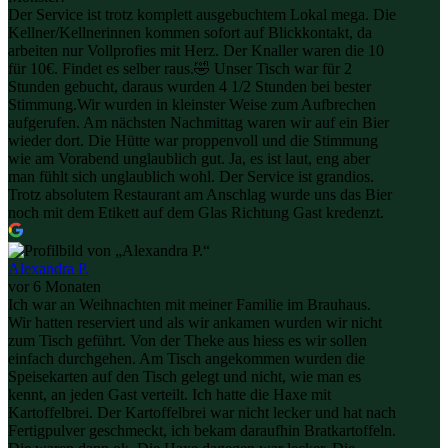
Der Service ist trotz komplett ausgebuchtem Lokal mega. Die
Kellner/Kellnerinnen kommen sofort auf Blickkontakt, da
arbeiten nur Vollprofies mit Herz. Der Knaller waren die 10
für 10€. Findet es selber raus.🤣 Unser Tisch war für 2
Stunden gebucht, daraus wurden 4 1/2 Stunden bei bester
Stimmung.Wir wurden in kleinster Weise zum Aufbrechen
aufgerufen. Am nächsten Nachmittag waren wir auf ein Bier
wieder dort. Die Hütte war proppenvoll und die Stimmung
wie am Vorabend unglaublich gut. Ja, es ist laut, eng aber
man fühlt sich unglaublich wohl. Der Service ist grandios.
Trotz absolutem Restaurant am Anschlag wurde uns das Bier
noch mit dem Etikett auf dem Glas Richtung Gast kredenzt.
Alexandra P.
vor 6 Monaten
Ich war an Weihnachten mit meiner Familie im Brauhaus.
Wir hatten reserviert und als wir ankamen wurden wir nicht
zum Tisch geführt. Von der Theke aus hiess es wir sollen
einfach durchgehen. Am Tisch angekommen wurden die
Speisekarten auf den Tisch gelegt und nicht, wie man es
kennt, an jeden Gast verteilt. Ich hatte die Haxe mit
Kartoffelbrei. Der Kartoffelbrei war nicht lecker und hat nach
Fertigpulver geschmeckt, ich bekam daraufhin Bratkartoffeln.