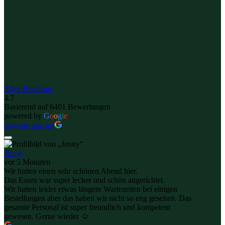
Altes Brauhaus
4.7
Basierend auf 6401 Bewertungen
powered by
G
o
o
g
l
e
bewerte uns auf
Jenny
vor 5 Monaten
Wir hatten einen sehr schönen Abend hier.
Das Essen war super lecker und schön angerichtet.
Wir hatten leider etwas längere Wartezeiten bei einigen
Bestellungen aber das haben wir nicht so eng gesehen. Das
gesamte Personal ist super freundlich und kompetent
gewesen. Gerne wieder ☺️