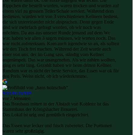
Die waren dann ok. Die Haxe dagegen war lecker. Die
Rippchen die bestellt wurden, waren trocken und wurden auf
einem viel zu grossen Teller/Schale serviert. Während dem
bedienen, wurden wir von 3 verschiedenen Kellnern bedient,
die sich untereinander nicht absprachen. Denn gegen Ende
sind wir mehrfach gefragt worden, ob wir noch was
möchten. Da aus aus unserer Runde jemand auf dem Wc
war, haben wir allen 3 sagen müssen, wir warten noch. Das
war nicht aufmerksam. Kam auch irgendwie so an, als sollten
wir den Tisch frei machen. Während der Zeit wurde auch
einer von uns, der im Gang sass, ständig vom Kellner
angerämpelt. Das war unangenehm. Als wir zahlen wollten,
ging es sehr lang. Gezahlt haben wir beim dritten Kellner.
Rundum war es nicht der beste Service, das Essen war ok für
den Preis. Weiss nicht, ob ich wiederkomme.
hans holzschuh
vor 7 Monaten
Das Brauhaus mitten in der Altstadt von Koblenz ist das
Stammhaus der Königsbacher Brauerei.
Das Lokal ist urig und gemütlich eingerichtet.
Das Essen war lecker und frisch zubereitet. Die Portionen
waren sehr großzügig.