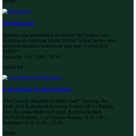
49,90€
Hüttengaudi
Trachten sind ausdrücklich erwünscht Mit Festbier und
Schmankerln Spezi mit Musik DJ Ralf Tickets buchen über
info@altesbrauhaus-koblenz.de oder über Telefon 0261
1330377
September 5 @ 22:00 – 23:30
Eintritt frei
4. Komische Nacht Koblenz
„Der Comedy-Marathon in deiner Stadt“ Dienstag, den
29.09.2026 Kulturfabrik Koblenz, Eventschiff La Paloma,
Altes Brauhaus Mülheim-Kärlich, Kaffeewirtschaft,
SAPHIR Koblenz, Café Einstein Beginn: 19:30 Uhr /…
September 29 @ 18:00 – 23:30
20,90€