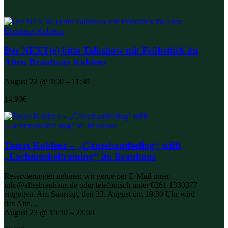
Der NEXT(e) bitte Talkshow mit Frühstück im
Alten Brauhaus Koblenz
August 22 @ 9:00 – 11:30
14,90€
Tatort Koblenz – „Gänsehautfeeling“ trifft
„Lachmuskeltraining“ im Brauhaus
Reservierungen nehmen wir gerne per E-Mail unter
info@altesbrauhaus.de oder telefonisch unter 0261 1330377
entgegen. Am Samstag, den 23. August um 19:30 Uhr wird
das Alte…
August 23 @ 19:30 – 23:00