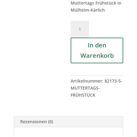
Muttertags Frühstück in
Mülheim-Kärlich
Muttertags
Frühstück
Mülheim-
In den
Kärlich
Menge
Warenkorb
Artikelnummer:
82173-5-
MUTTERTAGS-
FRÜHSTÜCK
Rezensionen (0)