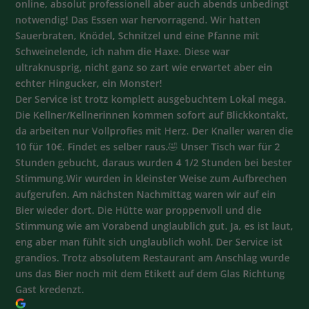
online, absolut professionell aber auch abends unbedingt
notwendig! Das Essen war hervorragend. Wir hatten
Sauerbraten, Knödel, Schnitzel und eine Pfanne mit
Schweinelende, ich nahm die Haxe. Diese war
ultraknusprig, nicht ganz so zart wie erwartet aber ein
echter Hingucker, ein Monster!
Der Service ist trotz komplett ausgebuchtem Lokal mega.
Die Kellner/Kellnerinnen kommen sofort auf Blickkontakt,
da arbeiten nur Vollprofies mit Herz. Der Knaller waren die
10 für 10€. Findet es selber raus.🤣 Unser Tisch war für 2
Stunden gebucht, daraus wurden 4 1/2 Stunden bei bester
Stimmung.Wir wurden in kleinster Weise zum Aufbrechen
aufgerufen. Am nächsten Nachmittag waren wir auf ein
Bier wieder dort. Die Hütte war proppenvoll und die
Stimmung wie am Vorabend unglaublich gut. Ja, es ist laut,
eng aber man fühlt sich unglaublich wohl. Der Service ist
grandios. Trotz absolutem Restaurant am Anschlag wurde
uns das Bier noch mit dem Etikett auf dem Glas Richtung
Gast kredenzt.