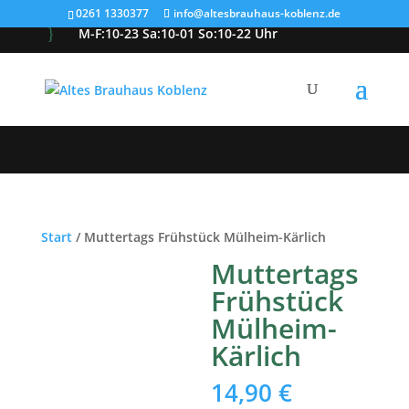
0261 1330377
info@altesbrauhaus-koblenz.de
}
M-F:10-23 Sa:10-01 So:10-22 Uhr

info@altesbrauhaus-koblenz.de
v

0261 1330377
Reservierung
Start
/ Muttertags Frühstück Mülheim-Kärlich
Muttertags
Frühstück
Mülheim-
Kärlich
14,90
€