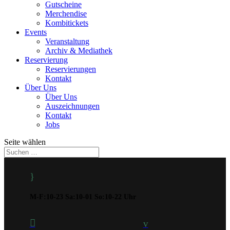
Gutscheine
Merchendise
Kombitickets
Events
Veranstaltung
Archiv & Mediathek
Reservierung
Reservierungen
Kontakt
Über Uns
Über Uns
Auszeichnungen
Kontakt
Jobs
Seite wählen
}
M-F:10-23 Sa:10-01 So:10-22 Uhr

v