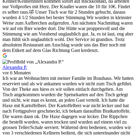
Kellner/Kellnerinnen kommen sofort auf Blickkontakt, da arbeiten
nur Vollprofies mit Herz. Der Knaller waren die 10 für 10€. Findet
es selber raus.🤣 Unser Tisch war für 2 Stunden gebucht, daraus
wurden 4 1/2 Stunden bei bester Stimmung.Wir wurden in kleinster
Weise zum Aufbrechen aufgerufen. Am nächsten Nachmittag waren
wir auf ein Bier wieder dort. Die Hütte war proppenvoll und die
Stimmung wie am Vorabend unglaublich gut. Ja, es ist laut, eng aber
man fühlt sich unglaublich wohl. Der Service ist grandios. Trotz
absolutem Restaurant am Anschlag wurde uns das Bier noch mit
dem Etikett auf dem Glas Richtung Gast kredenzt.
Alexandra P.
vor 6 Monaten
Ich war an Weihnachten mit meiner Familie im Brauhaus. Wir hatten
reserviert und als wir ankamen wurden wir nicht zum Tisch geführt.
Von der Theke aus hiess es wir sollen einfach durchgehen. Am
Tisch angekommen wurden die Speisekarten auf den Tisch gelegt
und nicht, wie man es kennt, an jeden Gast verteilt. Ich hatte die
Haxe mit Kartoffelbrei. Der Kartoffelbrei war nicht lecker und hat
nach Fertigpulver geschmeckt, ich bekam daraufhin Bratkartoffeln.
Die waren dann ok. Die Haxe dagegen war lecker. Die Rippchen
die bestellt wurden, waren trocken und wurden auf einem viel zu
grossen Teller/Schale serviert. Während dem bedienen, wurden wir
von 3 verschiedenen Kellnern bedient, die sich untereinander nicht