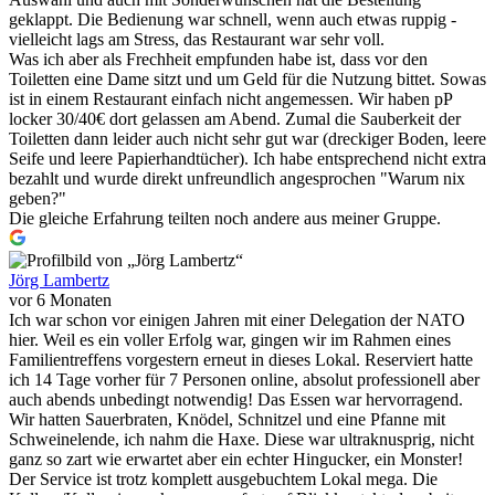
geklappt. Die Bedienung war schnell, wenn auch etwas ruppig -
vielleicht lags am Stress, das Restaurant war sehr voll.
Was ich aber als Frechheit empfunden habe ist, dass vor den
Toiletten eine Dame sitzt und um Geld für die Nutzung bittet. Sowas
ist in einem Restaurant einfach nicht angemessen. Wir haben pP
locker 30/40€ dort gelassen am Abend. Zumal die Sauberkeit der
Toiletten dann leider auch nicht sehr gut war (dreckiger Boden, leere
Seife und leere Papierhandtücher). Ich habe entsprechend nicht extra
bezahlt und wurde direkt unfreundlich angesprochen "Warum nix
geben?"
Die gleiche Erfahrung teilten noch andere aus meiner Gruppe.
Jörg Lambertz
vor 6 Monaten
Ich war schon vor einigen Jahren mit einer Delegation der NATO
hier. Weil es ein voller Erfolg war, gingen wir im Rahmen eines
Familientreffens vorgestern erneut in dieses Lokal. Reserviert hatte
ich 14 Tage vorher für 7 Personen online, absolut professionell aber
auch abends unbedingt notwendig! Das Essen war hervorragend.
Wir hatten Sauerbraten, Knödel, Schnitzel und eine Pfanne mit
Schweinelende, ich nahm die Haxe. Diese war ultraknusprig, nicht
ganz so zart wie erwartet aber ein echter Hingucker, ein Monster!
Der Service ist trotz komplett ausgebuchtem Lokal mega. Die