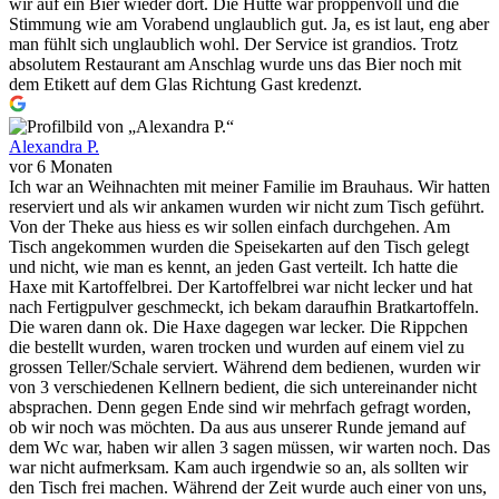
wir auf ein Bier wieder dort. Die Hütte war proppenvoll und die
Stimmung wie am Vorabend unglaublich gut. Ja, es ist laut, eng aber
man fühlt sich unglaublich wohl. Der Service ist grandios. Trotz
absolutem Restaurant am Anschlag wurde uns das Bier noch mit
dem Etikett auf dem Glas Richtung Gast kredenzt.
Alexandra P.
vor 6 Monaten
Ich war an Weihnachten mit meiner Familie im Brauhaus. Wir hatten
reserviert und als wir ankamen wurden wir nicht zum Tisch geführt.
Von der Theke aus hiess es wir sollen einfach durchgehen. Am
Tisch angekommen wurden die Speisekarten auf den Tisch gelegt
und nicht, wie man es kennt, an jeden Gast verteilt. Ich hatte die
Haxe mit Kartoffelbrei. Der Kartoffelbrei war nicht lecker und hat
nach Fertigpulver geschmeckt, ich bekam daraufhin Bratkartoffeln.
Die waren dann ok. Die Haxe dagegen war lecker. Die Rippchen
die bestellt wurden, waren trocken und wurden auf einem viel zu
grossen Teller/Schale serviert. Während dem bedienen, wurden wir
von 3 verschiedenen Kellnern bedient, die sich untereinander nicht
absprachen. Denn gegen Ende sind wir mehrfach gefragt worden,
ob wir noch was möchten. Da aus aus unserer Runde jemand auf
dem Wc war, haben wir allen 3 sagen müssen, wir warten noch. Das
war nicht aufmerksam. Kam auch irgendwie so an, als sollten wir
den Tisch frei machen. Während der Zeit wurde auch einer von uns,