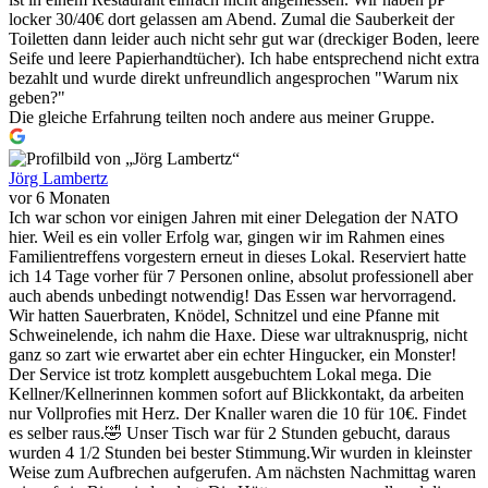
locker 30/40€ dort gelassen am Abend. Zumal die Sauberkeit der
Toiletten dann leider auch nicht sehr gut war (dreckiger Boden, leere
Seife und leere Papierhandtücher). Ich habe entsprechend nicht extra
bezahlt und wurde direkt unfreundlich angesprochen "Warum nix
geben?"
Die gleiche Erfahrung teilten noch andere aus meiner Gruppe.
Jörg Lambertz
vor 6 Monaten
Ich war schon vor einigen Jahren mit einer Delegation der NATO
hier. Weil es ein voller Erfolg war, gingen wir im Rahmen eines
Familientreffens vorgestern erneut in dieses Lokal. Reserviert hatte
ich 14 Tage vorher für 7 Personen online, absolut professionell aber
auch abends unbedingt notwendig! Das Essen war hervorragend.
Wir hatten Sauerbraten, Knödel, Schnitzel und eine Pfanne mit
Schweinelende, ich nahm die Haxe. Diese war ultraknusprig, nicht
ganz so zart wie erwartet aber ein echter Hingucker, ein Monster!
Der Service ist trotz komplett ausgebuchtem Lokal mega. Die
Kellner/Kellnerinnen kommen sofort auf Blickkontakt, da arbeiten
nur Vollprofies mit Herz. Der Knaller waren die 10 für 10€. Findet
es selber raus.🤣 Unser Tisch war für 2 Stunden gebucht, daraus
wurden 4 1/2 Stunden bei bester Stimmung.Wir wurden in kleinster
Weise zum Aufbrechen aufgerufen. Am nächsten Nachmittag waren