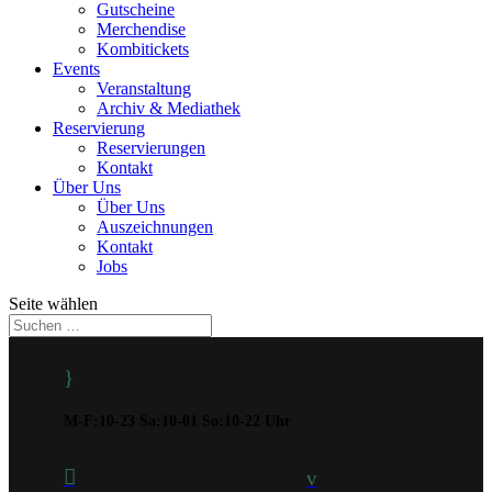
Gutscheine
Merchendise
Kombitickets
Events
Veranstaltung
Archiv & Mediathek
Reservierung
Reservierungen
Kontakt
Über Uns
Über Uns
Auszeichnungen
Kontakt
Jobs
Seite wählen
}
M-F:10-23 Sa:10-01 So:10-22 Uhr

v