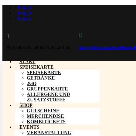
Folgen
Folgen
Folgen

}
M-F:10-23 Sa:10-01 So:10-22 Uhr
info@altesbrauhaus-koblenz.d
START
SPEISEKARTE
SPEISEKARTE
GETRÄNKE
2GO
GRUPPENKARTE
ALLERGENE UND
ZUSATZSTOFFE
SHOP
GUTSCHEINE
MERCHENDISE
KOMBITICKETS
EVENTS
VERANSTALTUNG