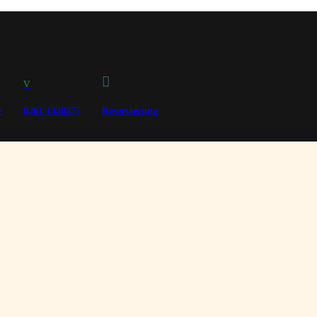

v
e
0261 1330377
Reservierung